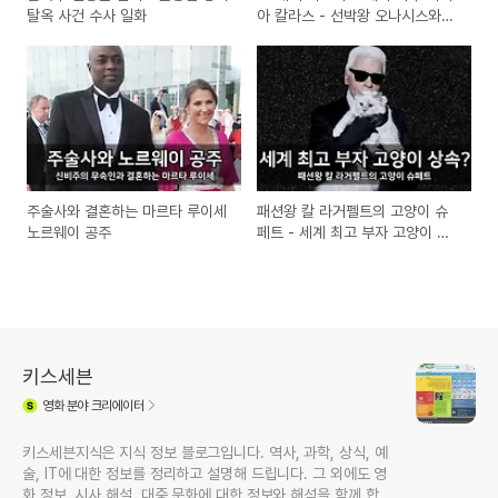
탈옥 사건 수사 일화​
아 칼라스 - 선박왕 오나시스와의
관계와 고독한 삶
주술사와 결혼하는 마르타 루이세
패션왕 칼 라거펠트의 고양이 슈
노르웨이 공주
페트 - 세계 최고 부자 고양이 상
속?
키스세븐
영화
분야 크리에이터
키스세븐지식은 지식 정보 블로그입니다. 역사, 과학, 상식, 예
술, IT에 대한 정보를 정리하고 설명해 드립니다. 그 외에도 영
화 정보, 시사 해설, 대중 문화에 대한 정보와 해석을 함께 합