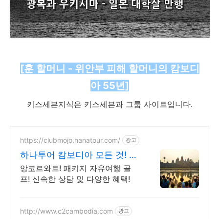
[훈 할머니 - 위안부 피해 할머니의 캄보디
아 55년]
키스세븐지식은 키스세븐과 그룹 사이트입니다.
https://clubmojo.hanatour.com/
광고
하나투어 캄보디아 모든 것! 하
나투어 공식예약 인증센터
앙코르와트! 패키지 자유여행 골
프! 신속한 상담 및 다양한 혜택!
http://www.c2cambodia.com
광고