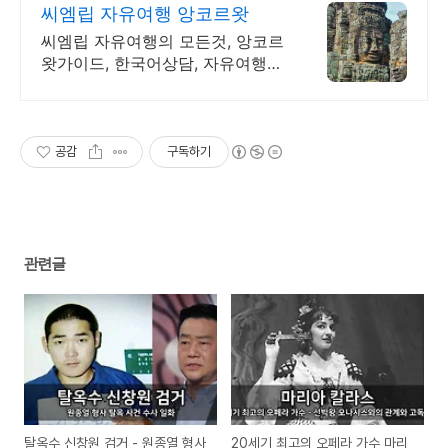
씨엠립 자유여행 앙코르왓
씨엠립 자유여행의 모든것, 앙코르
왓가이드, 한국어상담, 자유여행
일정상담
공감
구독하기
관련글
탈옥수 신창원 검거 - 원종열 형사
20세기 최고의 오페라 가수 마리