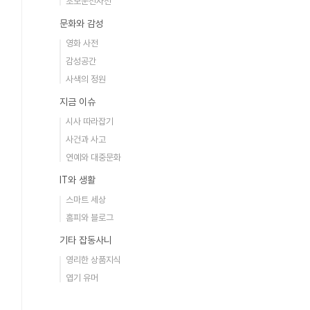
초보운전사전
문화와 감성
영화 사전
감성공간
사색의 정원
지금 이슈
시사 따라잡기
사건과 사고
연예와 대중문화
IT와 생활
스마트 세상
홈피와 블로그
기타 잡동사니
영리한 상품지식
엽기 유머