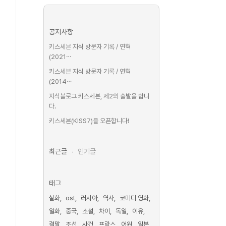
공지사항
키스세븐 지식 방문자 기록 / 연혁
(2021⋯
키스세븐 지식 방문자 기록 / 연혁
(2014⋯
지식블로그 키스세븐, 제2의 출발을 합니
다.
키스세븐(KISS7)을 오픈합니다!
최근글
인기글
태그
실화
ost
러시아
역사
코미디 영화
일화
중국
소설
차이
독일
이유
결말
조선
사건
프랑스
어원
일본