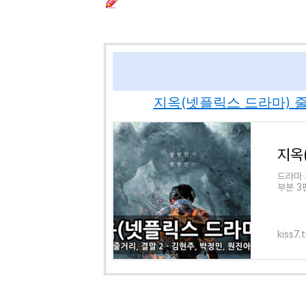
지옥(넷플릭스 드라마) 줄거
드라마 
부분 3
릭스 드
kiss7.