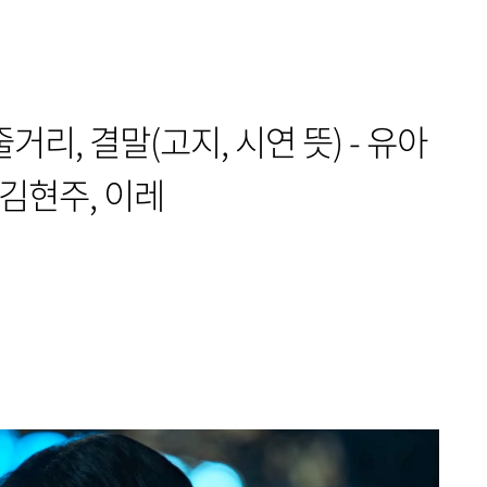
리, 결말(고지, 시연 뜻) - 유아
 김현주, 이레