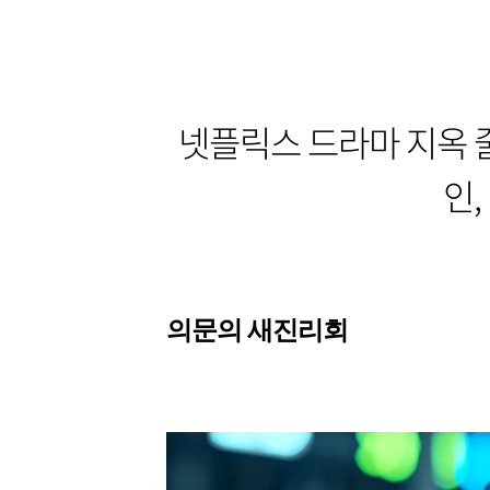
넷플릭스 드라마 지옥 줄거
인,
의문의 새진리회