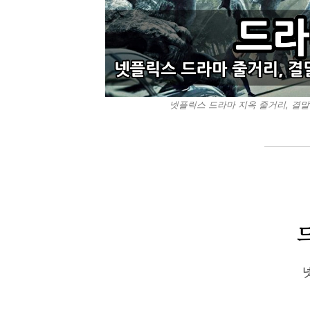
넷플릭스 드라마 지옥 줄거리, 결말(고지
드