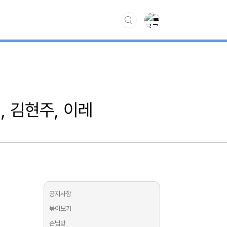
www.kiss7.kr
, 김현주, 이레
공지사항
묶어보기
손님방