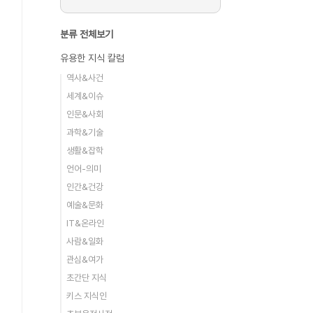
분류 전체보기
유용한 지식 칼럼
역사&사건
세계&이슈
인문&사회
과학&기술
생활&잡학
언어-의미
인간&건강
예술&문화
IT&온라인
사람&일화
관심&여가
초간단 지식
키스 지식인