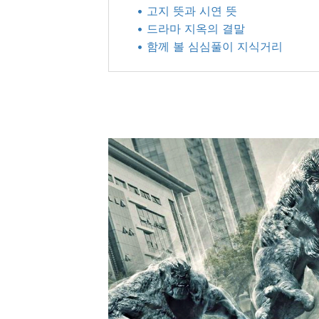
• 고지 뜻과 시연 뜻
• 드라마 지옥의 결말
• 함께 볼 심심풀이 지식거리