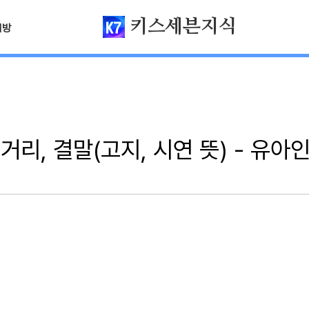
키스세븐지식
님방
리, 결말(고지, 시연 뜻) - 유아인