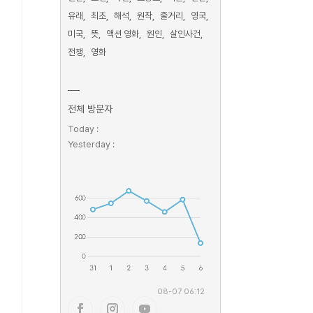
유래
최초
해석
원작
줄거리
영국
미국
뜻
액션 영화
원인
살인사건
전쟁
영화
전체 방문자
Today :
Yesterday :
08-07 06:12