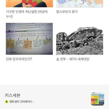
기구한 인생의 허난설헌 (허균의
합스부르크 왕가
누나)
진짜 민주주의인가?
솜 전투 - 제1차 세계대전
키스세븐
영화
분야 크리에이터