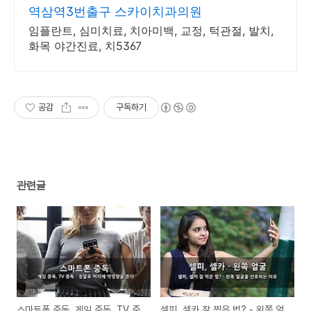
역삼역3번출구 스카이치과의원
임플란트, 심미치료, 치아미백, 교정, 턱관절, 발치,
화목 야간진료, 치5367
공감
구독하기
관련글
스마트폰 중독, 게임 중독, TV 중
셀피, 셀카 잘 찍은 법? - 왼쪽 얼