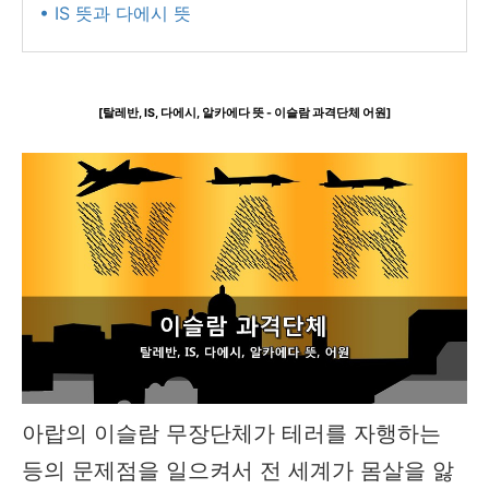
• IS 뜻과 다에시 뜻
[탈레반, IS, 다에시, 알카에다 뜻 - 이슬람 과격단체 어원]
아랍의 이슬람 무장단체가 테러를 자행하는
등의 문제점을 일으켜서 전 세계가 몸살을 앓