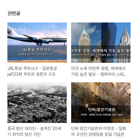
관련글
JAL항공 추락사고 - 일본항공
미국 뉴욕 마천루 경쟁, 세계에서
jal123편 추락과 생존자 구조
가장 높은 빌딩 - 엠파이어 스테이
트 빌딩, 크라이슬러 빌딩, 40 월
스트리트 빌딩
중국 탕산 대지진 - 숨겨진 20세
단바 망간기념관과 이정호 - 일제
기 최악의 탕산 지진
의 조선인 강제징용 유일 기념관