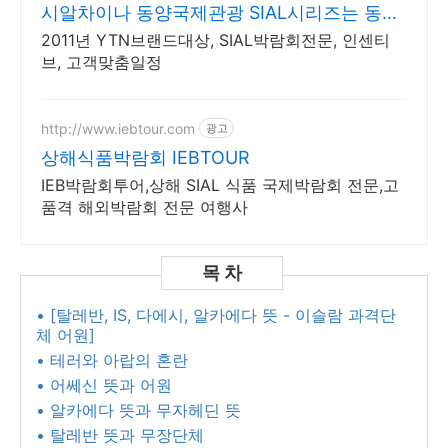
시알차이나 동양국제관광 SIAL시리즈는 동양
과 함께
2011년 YTN브랜드대상, SIAL박람회전문, 인센티
브, 고객맞춤일정
http://www.iebtour.com
광고
상해식품박람회 IEBTOUR
IEB박람회투어,상해 SIAL 식품 국제박람회 전문,고
품격 해외박람회 전문 여행사
• [탈레반, IS, 다에시, 알카에다 뜻 - 이슬람 과격단
체 어원]
• 테러와 아랍의 혼란
• 어쎄신 뜻과 어원
• 알카에다 뜻과 무자헤딘 뜻
• 탈레반 뜻과 무장단체