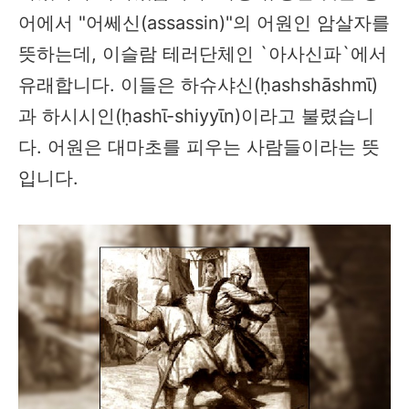
어에서 "어쎄신(assassin)"의 어원인 암살자를
뜻하는데, 이슬람 테러단체인 `아사신파`에서
유래합니다. 이들은 하슈샤신(ḥashshāshmῑ)
과 하시시인(ḥashῑ-shiyyῑn)이라고 불렸습니
다. 어원은 대마초를 피우는 사람들이라는 뜻
입니다.