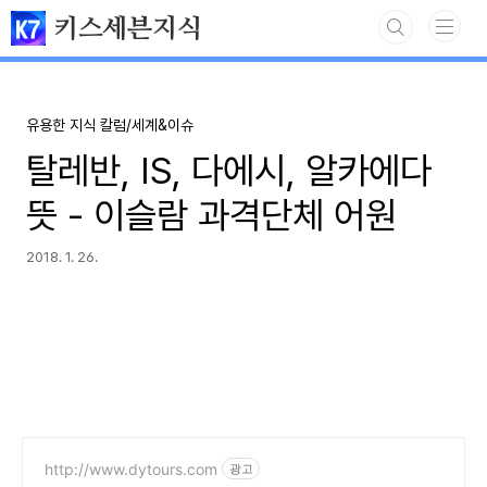
본문 바로가기
키스세븐지식
유용한 지식 칼럼/세계&이슈
탈레반, IS, 다에시, 알카에다
뜻 - 이슬람 과격단체 어원
2018. 1. 26.
http://www.dytours.com
광고