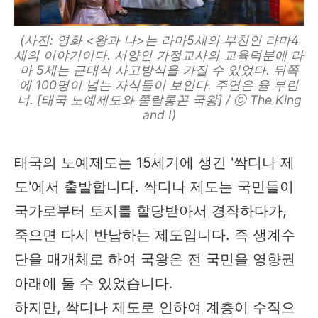
(사진: 영화 <왕과 나>는 라마5세의 부친인 라마4
세의 이야기이다. 서양인 가정교사의 교육덕분에 라
마 5세는 근대식 사고방식을 가질 수 있었다. 뒤쪽
에 100명이 넘는 자식들이 보인다. 주연은 율 부린
너. [태국 노예제도와 쭐랄롱꼰 국왕] / ⓒ The King
and I)
태국의 노예제도는 15세기에 생긴 '싹디나 제
도'에서 출발합니다. 싹디나 제도는 국민들이
국가로부터 토지를 할당받아서 경작하다가,
죽으면 다시 반납하는 제도입니다. 즉 생계수
단을 매개체로 하여 국왕은 전 국민을 영향권
아래에 둘 수 있었습니다.
하지만, 싹디나 제도로 인하여 계층이 수직으