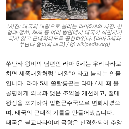
(사진: 태국의 대왕으로 불리는 라마5세의 사진. 산
업과 정치, 체제 등 여러 방면에서 태국이 식민지가
되지 않고 근대화되도록 공헌하였다. [라마 5세와
쑤난타 왕비의 태국] / ⓒ wikipedia.org)
쑤난타 왕비의 남편인 라마 5세는 우리나라로
치면 세종대왕처럼 "대왕"이라고 불리는 인물
입니다. 라마 5세 쭐랄롱꼰는 라마 4세 때 불
공평하게 외국과 맺은 조약을 개선하고, 절대
왕정을 포기하여 입헌군주국으로 변화시켰으
며, 태국의 근대적 기틀을 만들어냈습니다.
태국은 불교나라이며 국왕은 신격화되어 추앙