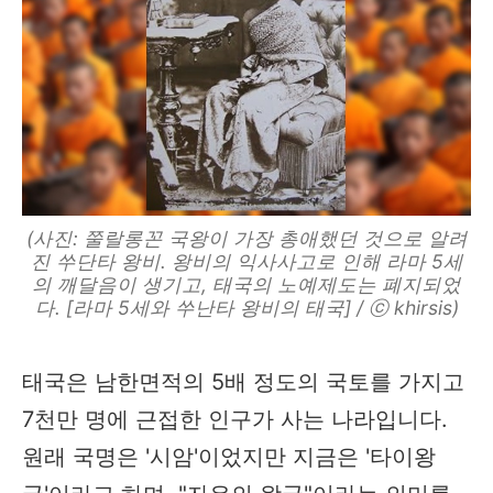
(사진: 쭐랄롱꼰 국왕이 가장 총애했던 것으로 알려
진 쑤단타 왕비. 왕비의 익사사고로 인해 라마 5세
의 깨달음이 생기고, 태국의 노예제도는 폐지되었
다. [라마 5세와 쑤난타 왕비의 태국] / ⓒ khirsis)
태국은 남한면적의 5배 정도의 국토를 가지고
7천만 명에 근접한 인구가 사는 나라입니다.
원래 국명은 '시암'이었지만 지금은 '타이왕