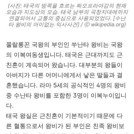
(사진: 태국의 방콕을 흐르는 짜오프라야강의 현재
모습과 지도상의 모습. 태국 남부의 곡창지대에까지
연결되어서 교통의 중심으로 사용되었었다. [수난
타 왕비의 어이없는 익사사건] / ⓒ wikipedia.org)
쭐랄롱꼰 국왕의 부인인 쑤난타 왕비는 국왕
의 이복여동생입니다. 태국은 근대까지도 근
친혼이 계속되어 왔습니다. 대부분의 왕들이
아버지가 다른 어머니에게서 낳은 딸들과 결
혼했습니다. 라마 5세의 공식적인 4명의 왕비
중 수난타 왕비를 포함한 3명이 이복누이입니
다.
태국 왕실은 근친혼이 기본적이기 때문에 다
른 혈통으로서 왕비가 된 부인은 친족 왕비보