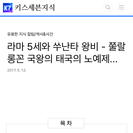
본문 바로가기
키스세븐지식
유용한 지식 칼럼/역사&사건
라마 5세와 쑤난타 왕비 - 쭐랄
롱꼰 국왕의 태국의 노예제도
폐지
2017. 5. 12.