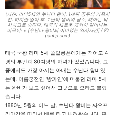
(사진: 라마5세와 쑤난타 왕비, 1세된 공주의 가족사
진. 하지만 얼마 후 수난타 왕비와 공주, 태아는 익
사사고로 숨진다. 태국의 새로운 개혁이 일어나는
비극이다. [수난타 왕비의 어이없는 익사사건] / ⓒ
pantip.com)
태국 국왕 라마 5세 쭐랄롱꼰에게는 적어도 4
명의 부인과 80여명의 자녀가 있었습니다. 그
중에서도 가장 아끼는 아내는 수난타 왕비였
는데, 여름궁전인 '방파인'에 머물던 라마 5세
는 왕비가 보고 싶어서 그곳으로 오라고 불렀
습니다.
1880년 5월의 어느 날, 쑤난타 왕비는 짜오프
라야강을 따라서 배를 타고 내려왔습니다. 짜