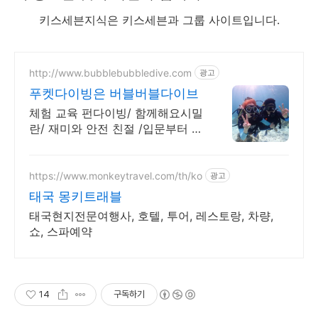
키스세븐지식은 키스세븐과 그룹 사이트입니다.
http://www.bubblebubbledive.com
광고
푸켓다이빙은 버블버블다이브
체험 교육 펀다이빙/ 함께해요시밀
란/ 재미와 안전 친절 /입문부터 강
사까지/ 공항픽업 연계숙소호텔패
키지/ 라차섬초대형럭셔리보트로
더편하게
https://www.monkeytravel.com/th/ko
광고
태국 몽키트래블
태국현지전문여행사, 호텔, 투어, 레스토랑, 차량,
쇼, 스파예약
14
구독하기