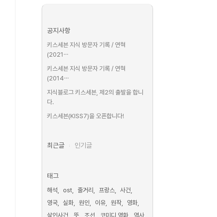
공지사항
키스세븐 지식 방문자 기록 / 연혁
(2021⋯
키스세븐 지식 방문자 기록 / 연혁
(2014⋯
지식블로그 키스세븐, 제2의 출발을 합니
다.
키스세븐(KISS7)을 오픈합니다!
최근글
인기글
태그
해석
ost
줄거리
프랑스
사건
영국
실화
원인
이유
원작
영화
살인사건
뜻
조선
코미디 영화
역사