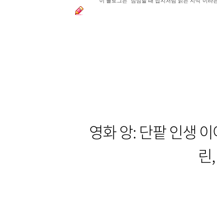
이 블로그는 "심심할 때 잡지처럼 읽는 지식"이라
영화 앙: 단팥 인생 이
린