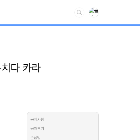
www.kiss7.kr
우치다 카라
공지사항
묶어보기
손님방