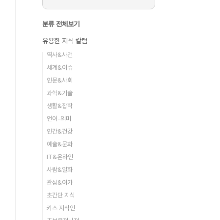
분류 전체보기
유용한 지식 칼럼
역사&사건
세계&이슈
인문&사회
과학&기술
생활&잡학
언어-의미
인간&건강
예술&문화
IT&온라인
사람&일화
관심&여가
초간단 지식
키스 지식인