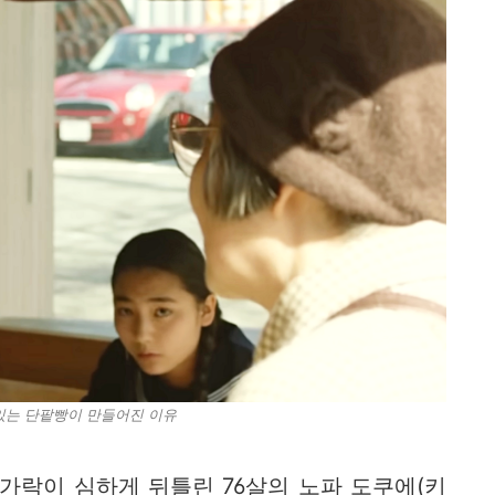
있는 단팥빵이 만들어진 이유
가락이 심하게 뒤틀린 76살의 노파 도쿠에(키