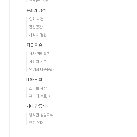
초보운전사전
문화와 감성
영화 사전
감성공간
사색의 정원
지금 이슈
시사 따라잡기
사건과 사고
연예와 대중문화
IT와 생활
스마트 세상
홈피와 블로그
기타 잡동사니
영리한 상품지식
엽기 유머