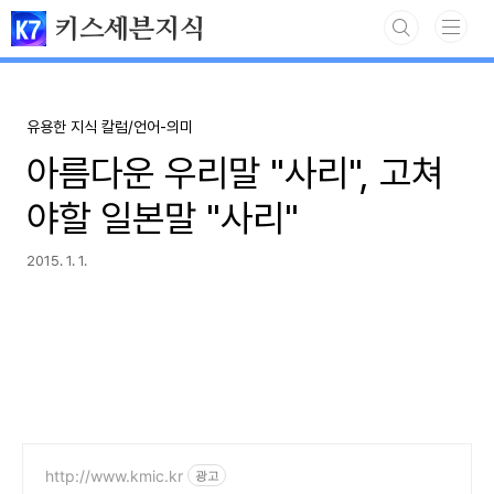
본문 바로가기
키스세븐지식
유용한 지식 칼럼/언어-의미
아름다운 우리말 "사리", 고쳐
야할 일본말 "사리"
2015. 1. 1.
http://www.kmic.kr
광고