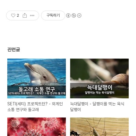
행
2
구독하기
관련글
SETI(세티) 프로젝트란? - 외계인
늑대달팽이 - 달팽이를 먹는 육식
소통 연구와 돌고래
달팽이