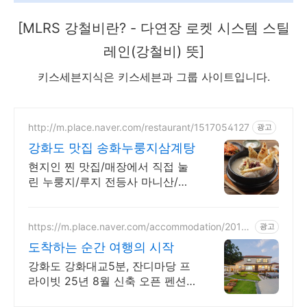
​[MLRS 강철비란? - 다연장 로켓 시스템 스틸
레인(강철비) 뜻]
키스세븐지식은 키스세븐과 그룹 사이트입니다.
http://m.place.naver.com/restaurant/1517054127
광고
강화도 맛집 송화누룽지삼계탕
현지인 찐 맛집/매장에서 직접 눌
린 누룽지/루지 전등사 마니산/외
국인 단체 환영
https://m.place.naver.com/accommodation/2017
광고
330560
도착하는 순간 여행의 시작
강화도 강화대교5분, 잔디마당 프
라이빗 25년 8월 신축 오픈 펜션,
자연속에서 가족과 함께 즐거운 여