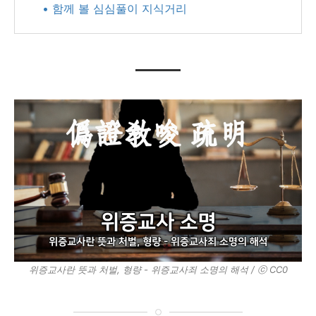
• 함께 볼 심심풀이 지식거리
위증교사란 뜻과 처벌, 형량 - 위증교사죄 소명의 해석 / ⓒ CC0