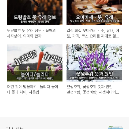
도량발호 뜻 유래 정보 - 올해의
일식 회집 오마카세 - 뜻, 유래, 어
사자성어. 의미와 한자
원, 가격, 코스 요리를 제대로 알
아보기
어떤 것이 맞을까? - 늘리다 늘이
잎샘추위, 꽃샘추위 뜻과 원인 -
다 뜻과 차이, 사용법
잎샘바람, 꽃샘바람, 시샘하다의
뜻과 어원