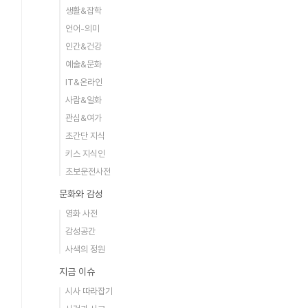
생활&잡학
언어-의미
인간&건강
예술&문화
IT&온라인
사람&일화
관심&여가
초간단 지식
키스 지식인
초보운전사전
문화와 감성
영화 사전
감성공간
사색의 정원
지금 이슈
시사 따라잡기