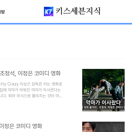
키스세븐지식
님방
 조정석, 이정은 코미디 영화
tty Crazy 이상근 감독은 라는 영화로
랫집에 악마가 씌워진 여자가 이사온다는
다. 퇴마 의식으로 물리치는 것이 아니
윤아, 안보현, 성동일, 주현영 출연진의
상 신인남우상을 타게 됩니다. (이 글은 악
) 이 블로그는 "심심할 때 잡지처럼 읽
 놓으면 심심할 때 좋습니다. 영화 악마가
, 이정은 코미디 영화