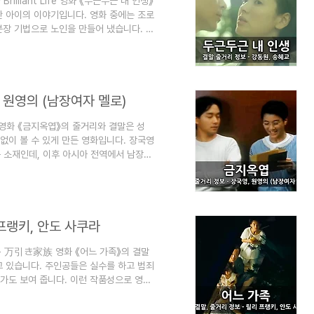
illiant Life 영화 《두근두근 내 인생》
간 아이의 이야기입니다. 영화 중에는 조로
분장 기법으로 노인을 만들어 냈습니다. 강
영화제에서 관객상 3위, 누적 관객수는
 인생 결말 줄거리 정보에 대한 스포일러
"이라는 목적으로 운영됩니다. 즐겨찾기(북
결말 줄거리 정보 - 강동원, 송혜교 ..
 원영의 (남장여자 멜로)
영화 《금지옥엽》의 줄거리와 결말은 성
없이 볼 수 있게 만든 영화입니다. 장국영
는 소재인데, 이후 아시아 전역에서 남장여
 장국영, 원영의, 유가령, 증지위가 출연
 작품상과 감독상 그리고 각본상 등 9개
 결말 줄거리 정보에 대한 스포일러가 있
 (남장여자 멜로) 남장 여자를 유행시킨 영
 프랭키, 안도 사쿠라
- 万引き家族 영화 《어느 가족》의 결말
고 있습니다. 주인공들은 실수를 하고 범죄
가도 보여 줍니다. 이런 작품성으로 영화
프랭키, 안도 사쿠라, 키키 기린, 마츠오
천만 엔의 흥행수익 기록으로 2018년 일본