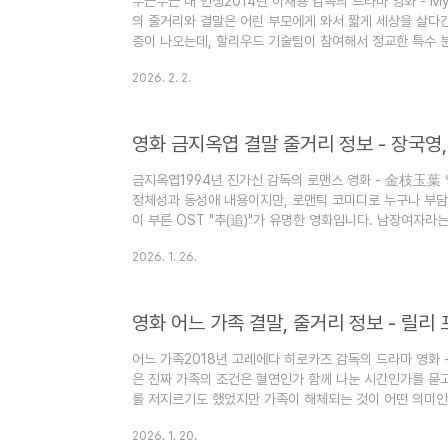
두근두근 내 인생2014년 이재용 감독의 드라마 영화 - My Br
의 줄거리와 결말은 어린 부모에게 와서 짧게 세상을 살다
증이 나오는데, 할리우드 기술팀이 참여해서 정교한 특수 
동원, 송혜교, 조성목, 백일섭이 출연진이며, 우디네 극동
2026. 2. 2.
162만 명의 흥행기록을 남겼습니다. (이 글은 두근두근 내
가 있습니다) 이 블로그는 "심심할 때 잡지처럼 읽는 지식
마크) 해 놓으면 심심할 때 좋습니다. 영화 두근두근 내 인생 
영화 금지옥엽 결말 줄거리 정보 - 장국영,
금지옥엽1994년 진가신 감독의 로맨스 영화 - 金枝玉葉 
정체성과 동성애 내용이지만, 로맨틱 코미디로 누구나 부담
이 부른 OST "추(追)"가 유명한 영화입니다. 남장여자라
자 소재의 영화, 드라마가 유행하게 만든 영화이기도 합니다.
2026. 1. 26.
진이며, 홍콩금상장영화제에서 여우주연상을 받았고 최우수
부문에 후보로 올랐던 영화입니다. (이 글은 영화 금지옥엽
습니다) 영화 금지옥엽 결말 줄거리 정보 - 장국영, 원영의
영화 어느 가족 결말, 줄거리 정보 - 릴리
화 선머슴 같은 평범..
어느 가족2018년 고레에다 히로카즈 감독의 드라마 영화 
은 진짜 가족의 조건은 혈연인가 함께 나눈 시간인가를 묻
를 저지르기도 했었지만 가족이 해체되는 것이 어떤 의미인
는 칸 영화제 황금종려상(최고상)을 수상하게 됩니다. 릴리 
2026. 1. 20.
카 마유, 죠 카이리, 사사키 미유가 출연했으며, 34억 8