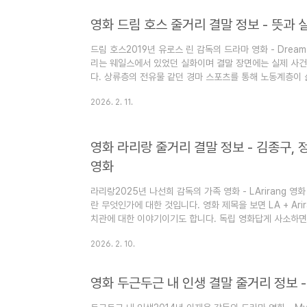
거리 결말에 대한 스포일러가 있습니다) 이 블로그는 "심심
로 운영됩니다. 즐겨찾기(북마크) 해 놓으면 심심할 때 좋습
영화 드림 호스 줄거리 결말 정보 - 뜻과 
드림 호스2019년 유로스 린 감독의 드라마 영화 - Dream
리는 웨일스에서 있었던 실화이며 결말 장면에는 실제 사
다. 상류층의 전유물 같던 경마 스포츠를 통해 노동계층이 
화 평단에서 신선도 88%의 점수를 받았습니다. 토니 콜렛,
2026. 2. 11.
이 출연했고, 제목의 뜻은 말 그대로 "꿈의 말"이란 의미입니
말 정보에 대한 스포일러가 있습니다) 이 블로그는 "심심할
운영됩니다. 즐겨찾기(북마크) 해 놓으면 심심할 때 좋습니다
영화 라리랑 줄거리 결말 정보 - 김종구,
과..
영화
라리랑2025년 나선희 감독의 가족 영화 - LArirang 
란 무엇인가에 대한 것입니다. 영화 제목을 보면 LA + Ar
치관에 대한 이야기이기도 합니다. 독립 영화답게 사소하면
습니다. 김종구, 정애화, 이주우, 윤원준, 손문영, 변중희
2026. 2. 10.
우 윤원준이 원작 시나리오를 썼습니다. (이 글은 영화 라
있습니다) 이 블로그는 "심심할 때 잡지처럼 읽는 지식"이
크) 해 놓으면 심심할 때 좋습니다. 영화 라리랑 줄거리 결말
영화 두근두근 내 인생 결말 줄거리 정보 -