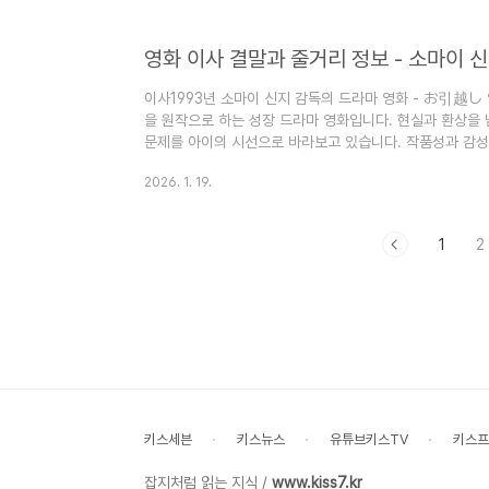
개봉 최고 흥행을 거두었습니다. (이 글은 영화 어느 가족 
니다) 이 블로그는 "심심할 때 잡지처럼 읽는 지식"이라는
영화 이사 결말과 줄거리 정보 - 소마이 
해 놓으면 심심할 ..
이사1993년 소마이 신지 감독의 드라마 영화 - お引越し
을 원작으로 하는 성장 드라마 영화입니다. 현실과 환상을
문제를 아이의 시선으로 바라보고 있습니다. 작품성과 감성적
마스터링으로 재개봉하기도 했습니다. 타바타 토모코, 나카
2026. 1. 19.
으며, 소마이 신지 감독의 대표작 중 하나입니다. (이 글은
포일러가 있습니다) 이 블로그는 "심심할 때 잡지처럼 읽는
찾기(북마크) 해 놓으면 심심할 때 좋습니다. 영화 이사 결
1
2
타 토모코 주연 ..
키스세븐
키스뉴스
유튜브키스TV
키스프
잡지처럼 읽는 지식 /
www.kiss7.kr