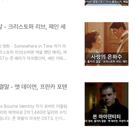
 1억 2100만 달러의 큰 성공을 거든 영
드에서 최고의 키스상을 수상을 받았다고
 대한 스포일러가 있습니다) 이 블로그는
. 즐겨찾기(북마크) 해 놓으면 심심할 때
 - 크리스토퍼 리브, 제인 세
 - Somewhere in Time 작가 리
스토퍼 리브(슈퍼맨 역을 했던 배우), 제
ST는 존 배리가 작곡했으며, 새턴 어워즈
 (이 글은 영화 사랑의 은하수 해석 정
 "심심할 때 잡지처럼 읽는 지식"이라는
때 좋습니다. 영화 사랑의 은하수 해석 정
의 여인 1972년의 이야기입니다. ..
결말 - 맷 데이먼, 프란카 포텐
Bourne Identity 작가 로버트 러들럼
러의 제작비로 2억 1,440만 달러의 수익
습니다. 존 파월이 작곡한 OST도 인기를
볼만 합니다. 맷 데이먼, 프란카 포텐테,
글은 영화 본 아이덴티티 뜻 해석 정보, 줄