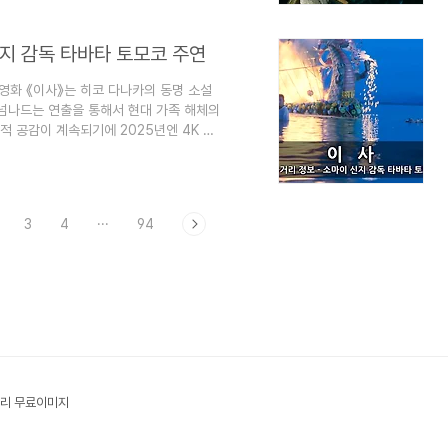
결말, 줄거리 정보에 대한 스포일러가 있습
 목적으로 운영됩니다. 즐겨찾기(북마크)
신지 감독 타바타 토모코 주연
 영화 《이사》는 히코 다나카의 동명 소설
 넘나드는 연출을 통해서 현대 가족 해체의
 공감이 계속되기에 2025년엔 4K 리
이 키이치, 사쿠라다 준코 등이 출연하였
 영화 이사 결말과 줄거리 정보에 대한 스
 지식"이라는 목적으로 운영됩니다. 즐겨
말과 줄거리 정보 - 소마이 신지 감독 타바
3
4
···
94
리 무료이미지