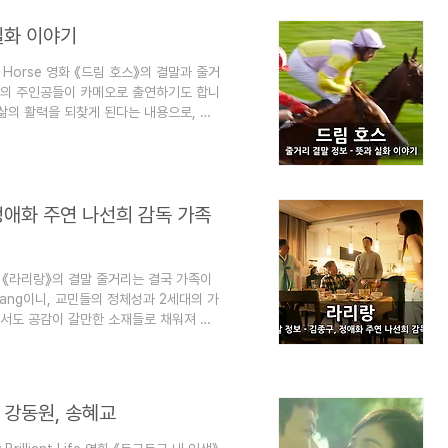
할 때 잡지처럼 읽는 지식"이라는 목적으
니다. 영화 본 아이덴티티 뜻..
실화 이야기
 Horse 영화 《드림 호스》의 결말과 줄거
건의 주인공들이 카메오로 출연하기도 합니
삶의 활력을 되찾게 된다는 내용으로, 영
 데미안 루이스, 오웬 틸, 니콜라스 파렐
다. (이 글은 영화 드림 호스 줄거리 결
 때 잡지처럼 읽는 지식"이라는 목적으로
. 영화 드림 호스 줄거리 결말 정보 - 뜻
 정애화 주연 나선희 감독 가족
영화 《라리랑》의 결말 줄거리는 결국 가족이
irang이니, 교민들의 정체성과 2세대의 가
서도 공감이 갈만한 소재들로 채워져 있
 등이 출연했으며, 나선희 감독의 남편인 배
리랑 줄거리 결말 정보에 대한 스포일러가
라는 목적으로 운영됩니다. 즐겨찾기(북마
 정보 - 김종구, 정애화 주연 나선희 감..
 강동원, 송혜교