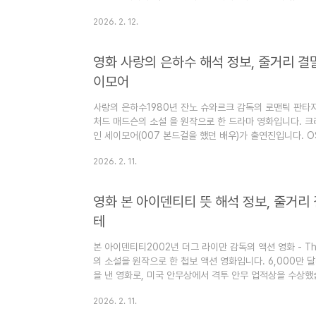
다시 찍어야 했다고 합니다. 제작비 1700만 달러, 흥행수익
2026. 2. 12.
화이며, 애나 클럼스키와 매컬리 컬킨은 MTV 무비 어워
합니다. (이 글은 영화 마이 걸 정보 (줄거리+결말스포)에
"심심할 때 잡지처럼 읽는 지식"이라는 목적으로 운영됩니다
영화 사랑의 은하수 해석 정보, 줄거리 결말
좋습..
이모어
사랑의 은하수1980년 잔노 슈와르크 감독의 로맨틱 판타지 영화
처드 매드슨의 소설 을 원작으로 한 드라마 영화입니다. 크리
인 세이모어(007 본드걸을 했던 배우)가 출연진입니다. O
최우수 판타지 영화상, 음악상, 의상상을 수상한 작품입니다.
2026. 2. 11.
보, 줄거리 결말에 대한 스포일러가 있습니다) 이 블로그는
목적으로 운영됩니다. 즐겨찾기(북마크) 해 놓으면 심심할 
보, 줄거리 결말 - 크리스토퍼 리브, 제인 세이모어 1912년
영화 본 아이덴티티 뜻 해석 정보, 줄거리 
테
본 아이덴티티2002년 더그 라이만 감독의 액션 영화 - The 
의 소설을 원작으로 한 첩보 액션 영화입니다. 6,000만 달
을 낸 영화로, 미국 안무상에서 격투 안무 업적상을 수상했
끌었던 영화이며, 특히 파리 시내를 누비는 자동차 추격전이 
2026. 2. 11.
크리스 쿠퍼, 클라이브 오웬 등이 주요 출연진입니다. (이 