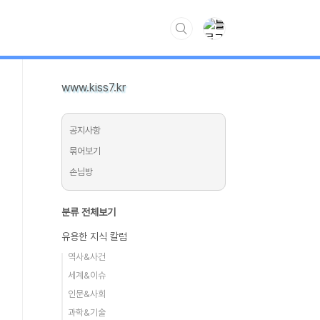
www.kiss7.kr
공지사항
묶어보기
손님방
분류 전체보기
유용한 지식 칼럼
역사&사건
세계&이슈
인문&사회
과학&기술