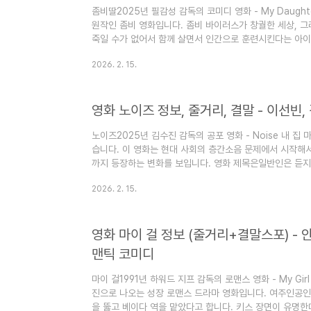
좀비딸2025년 필감성 감독의 코미디 영화 - My Daughte
원작인 좀비 영화입니다. 좀비 바이러스가 창궐한 세상, 
죽일 수가 없어서 함께 살면서 인간으로 훈련시킨다는 아이
한 고양이 애용이가 귀여워서 관객들의 관심이 컸던 영화입니다
2026. 2. 15.
경호 출연진의 이 영화는 개봉 당시 500만 명 이상의 관
(이 글은 영화 좀비딸 줄거리, 정보, 결말에 대한 스포일러
처럼 읽는 지식"이라는 목적으로 운영됩니다. 즐겨찾기(북마
영화 노이즈 정보, 줄거리, 결말 - 이선빈,
..
노이즈2025년 김수진 감독의 공포 영화 - Noise 내 집
습니다. 이 영화는 현대 사회의 층간소음 문제에서 시작해서
까지 등장하는 변화를 보입니다. 영화 제목은일반인은 듣지
다는 설정에서 나옵니다. 김수진 감독, 이선빈, 김민석, 한
2026. 2. 15.
170만 명의 관객동원으로 손익분기점을 뛰어넘었습니다. (
에 대한 스포일러가 있습니다) 이 블로그는 "심심할 때 잡
니다. 즐겨찾기(북마크) 해 놓으면 심심할 때 좋습니다. 영화
영화 마이 걸 정보 (줄거리+결말스포) - 
민석..
맨틱 코미디
마이 걸1991년 하워드 지프 감독의 로맨스 영화 - My Gi
진으로 나오는 성장 로맨스 드라마 영화입니다. 여주인공인 
을 뚫고 베이다 역을 맡았다고 합니다. 키스 장면이 유명한