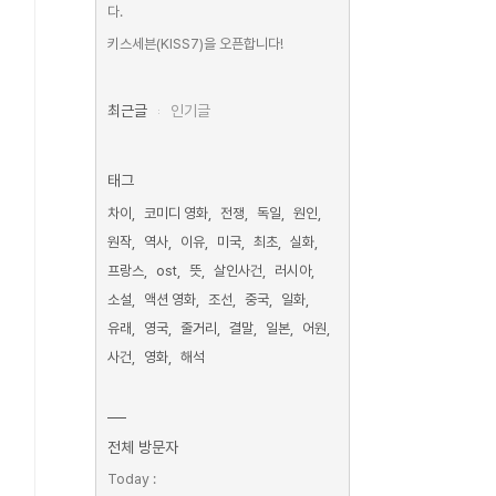
다.
키스세븐(KISS7)을 오픈합니다!
최근글
인기글
태그
차이
코미디 영화
전쟁
독일
원인
원작
역사
이유
미국
최초
실화
프랑스
ost
뜻
살인사건
러시아
소설
액션 영화
조선
중국
일화
유래
영국
줄거리
결말
일본
어원
사건
영화
해석
전체 방문자
Today :