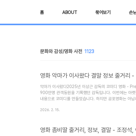
본문 바로가기
홈
ABOUT
묶어보기
손
문화와 감성/영화 사전
1123
영화 악마가 이사왔다 결말 정보 줄거리 -
악마가 이사왔다2025년 이상근 감독의 코미디 영화 - Pre
900만명 관객동원을 기록했던 감독입니다. 이번에는 아
내용으로 코미디를 만들었습니다. 하지만 공포영화는 아닙니
라 인간의 사랑과 배려로 저주를 끊어낸다는 내용입니다. 임
2026. 2. 15.
이 영화는 43만 명의 관객을 동원했고, 안보현은 청룡영화
마가 이사왔다 결말 정보 줄거리에 대한 스포일러가 있습니다
는 지식"이라는 목적으로 운영됩니다. 즐겨찾기(북마크) 해
영화 좀비딸 줄거리, 정보, 결말 - 조정석
이사왔다 결말 정..