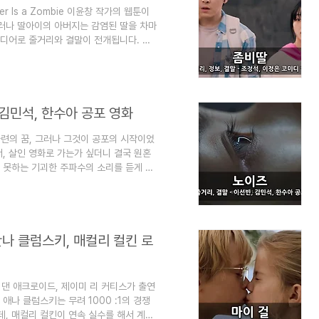
r Is a Zombie 이윤창 작가의 웹툰이
그러나 딸아이의 아버지는 감염된 딸을 차마
디어로 줄거리와 결말이 전개됩니다. 또
. 조정석, 이정은, 최유리, 조여정, 윤
객을 동원하며 큰 흥행을 기록했었습니다.
가 있습니다) 이 블로그는 "심심할 때 잡지
크) 해 놓으면 심심할 때 좋습니다. 영화
 김민석, 한수아 공포 영화
 마련의 꿈, 그러나 그것이 공포의 시작이었
, 살인 영화로 가는가 싶더니 결국 원혼
 못하는 기괴한 주파수의 소리를 듣게 된
수아 출연진의 스릴러 + 공포 영화이며,
이 글은 영화 노이즈 정보, 줄거리, 결말
지처럼 읽는 지식"이라는 목적으로 운영됩
 노이즈 정보, 줄거리, 결말 - 이선빈, 김
안나 클럼스키, 매컬리 컬킨 로
rl 댄 애크로이드, 제이미 리 커티스가 출연
애나 클럼스키는 무려 1000 :1의 경쟁
데, 매컬리 컬킨이 연속 실수를 해서 계속