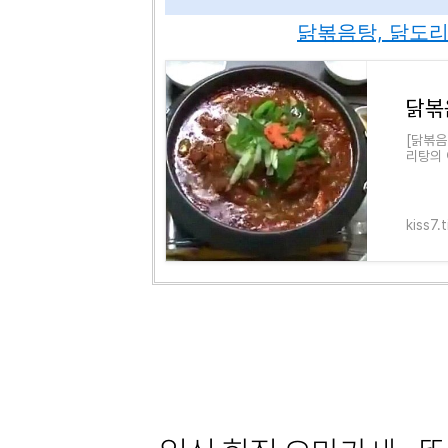
닭볶음탕, 닭도
[닭볶음
리탕의 
는 이를
kiss7.