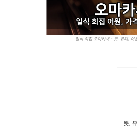
일식 회집 오마카세 - 뜻, 유래, 어원
뜻, 