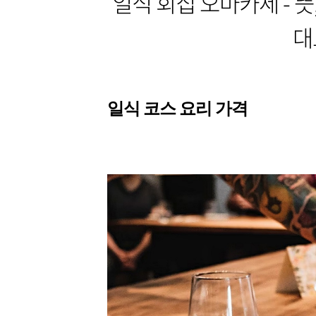
일식 회집 오마카세 - 뜻,
대
일식 코스 요리 가격