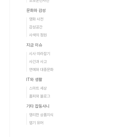
초보운전사전
문화와 감성
영화 사전
감성공간
사색의 정원
지금 이슈
시사 따라잡기
사건과 사고
연예와 대중문화
IT와 생활
스마트 세상
홈피와 블로그
기타 잡동사니
영리한 상품지식
엽기 유머