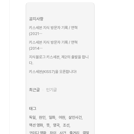
공지사항
키스세븐 지식 방문자 기록 / 연혁
(2021⋯
키스세븐 지식 방문자 기록 / 연혁
(2014⋯
지식블로그 키스세븐, 제2의 출발을 합니
다.
키스세븐(KISS7)을 오픈합니다!
최근글
인기글
태그
독일
원인
일화
어원
살인사건
액션 영화
뜻
영국
조선
코미디 영화
차이
사건
줄거리
결말