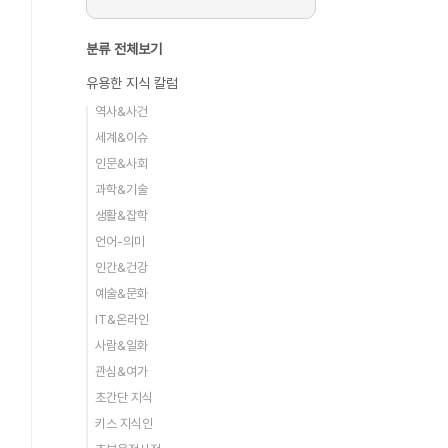
분류 전체보기
유용한 지식 칼럼
역사&사건
세계&이슈
인문&사회
과학&기술
생활&잡학
언어-의미
인간&건강
예술&문화
IT&온라인
사람&일화
관심&여가
초간단 지식
키스 지식인