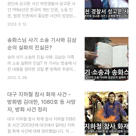
블로그는 "심심할 때 잡지처럼 읽는 지
권인숙 성고문 사건 부천경찰서 성고문 사
식"이라는 목적으로 운영됩니다. 즐겨찾기
건 1986년은 한국의 개인 인권, 노동 인
(북마크) 해 놓으면 심심할 때 좋습니다. 추
권, 법정 인권에서 중요한 사건이 있었던
천 글 세월호 100일, 한국 보수 왜 이러나
해입니다. 노동운동 중이던 권인숙을 성고
2023. 3. 12.
세월호 100일, 한국 보수 왜 이러나 (먼저,
문한 부천경찰서 성고문 사건이 있었던 것
세월호 희생자들에게 깊은 안타까움으로
입니다. 한편 권인숙 사건은 조영래 등 인
송화스님 사기 소송 기사와 김삼
명복을 빕니다. 유가족에게도 조의를 표합
권변호사들의 노력이 뜨거웠던 사건입니
니..
다. 모두가 피해자 한 명을 죽여가고 있을
순의 실화의 진실은?
때 조영래 등 인권변호사들이 도와준 것입
승려 사기 소송의 진실 사례: 김삼순 가족
니다. 그럼, 성고문 부처경찰서 사건과 권
의 소송 실화의 진실? 이 기사는 방송에 나
인숙 성고문 사건의 정리를 시간순으로 다
온 내용을 정리한 것일 뿐 양측의 주장이
가가 봅니다.​ 이 블로그는 "심심할 때 잡지
모두 담긴 것이 아닙니다. 현재 진행 중인
처럼 읽는 지식"이라는 목적으로 운영됩니
2022. 5. 28.
사기 소송의 내용에 대한 것이므로, 정확한
다. 즐겨찾기(북마크) 해 놓으면 심심할 때
결과는 판결이 난 후에야 정확히 알 수 있
좋습니다. 추 천 글 채동욱 전 검찰청장 개
습니다. 그러므로 나중에 판결이 나면 추가
대구 지하철 참사 화재 사건 -
인정보 유출사건 정리 채동욱 전 검찰청장
기사도 포스팅할 예정입니다. 사건의 내용
개인정보 유출사건 정리 채동욱은 어떤 사
방화범 김대한, 1080호 등 사망
은 김삼순(가명)이라는 사람이 송화스님이
람인가? 채동욱 전..
자, 방화 사건 정리
라는 승려에게 15년이나 노예 생활을 당했
다는 가족들의 주장에서 나옵니다. 물론 승
대구 지하철 참사 화재 참사 지하철 1080
려 쪽에서는 반론을 내고 있습니다. 이 블
호 사건 2003년에 대구에서 일어난 지하
로그는 "심심할 때 잡지처럼 읽는 지식"이
철 화재 사건에 대해 정리했습니다. 이 사