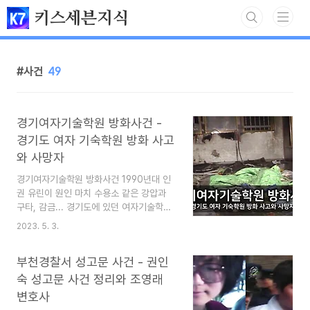
본문 바로가기
키스세븐지식
사건
49
경기여자기술학원 방화사건 -
경기도 여자 기숙학원 방화 사고
와 사망자
경기여자기술학원 방화사건 1990년대 인
권 유린이 원인 마치 수용소 같은 강압과
구타, 감금... 경기도에 있던 여자기술학원
에 방화사고가 나서 수십 명이 죽은 사건이
2023. 5. 3.
있었습니다. 기숙사 생활을 하던 미성년자
와 가출 여성들은 불이 나도 탈출을 막으려
부천경찰서 성고문 사건 - 권인
는 시설 측 방해 때문에 죽어가야 했습니
다. 대체 왜 이런 일이 있었는지, 거기에 남
숙 성고문 사건 정리와 조영래
은 의혹이 무엇인지에 대해, 경기도에 위치
변호사
한 기술학원 방화 사건을 정리했습니다. 이