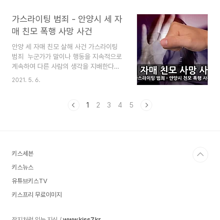
범행을 시간순으로 다시 설명하고 있습니
과 굴림체의 차이점, 일본 나루체를 모방한
다. 신문 기사들이 시간순 없이 단편적으로
가스라이팅 범죄 - 안양시 세 자
굴림체, 무료 글꼴 굴림과 굴림체의 차이
보도하고 있어서 읽기에 나빴다면 시간순
점, 일본 나루체를 모방한 굴림체, 무료 글
매 친모 폭행 사망 사건
정리가 도움이 될 것입니다. 제주도에서 벌
꼴 [굴림과..
안양 세 자매 친모 살해 사건 가스라이팅
어진 중학생 살인 범행 사건의 정리는 언론
범죄 ​ 누군가가 말이나 행동을 지속적으로
보도를 수집하여 순차적으로 재구성한 것
계속하여 다른 사람의 생각을 지배한다는
임을 밝힙니다. 이 블로그는 "심심할 때 잡
것이 가스라이팅의 뜻입니다. 2020년 일
지처럼 읽는 지식"이라는 목적으로 운영됩
2021. 5. 6.
어난 안양시 세 자매 친모 폭행 사망 사건
니다. 즐겨찾기(북마크) 해 놓으면 심심할
도 그런 종류의 사건입니다. 이 사건으로
때 좋습니다. 추 천 글 오소리 작전이란 -
1
2
3
4
5
실제로 살해 사건이 벌어졌으니, 이것도 분
실미도 부대원들 옥천 박기수, 정기성, 김
명히 범죄일 것입니다. 이 글은 지금까지
봉용 등의 일화 오소리 작전이란 - 실미도
언론을 통해 보도된 안양 친모 살해 사건과
..
무속인에 대한 내용들을 정리하고 있습니
다. 이 블로그는 "심심할 때 잡지처럼 읽는
키스세븐
지식"이라는 목적으로 운영됩니다. 즐겨찾
기(북마크) 해 놓으면 심심할 때 좋습니다.
키스뉴스
추 천 글 아마겟돈이란... 아마겟돈 전쟁은
유튜브키스TV
인류 최후의 전쟁이다? - 지구멸망 예언
아마겟돈이란... 아마겟돈 전쟁은 인류 최
키스프리 무료이미지
후의 전쟁이다? - 지구멸망 예언 아마겟돈
이란...
잡지처럼 읽는 지식 /
www.kiss7.kr