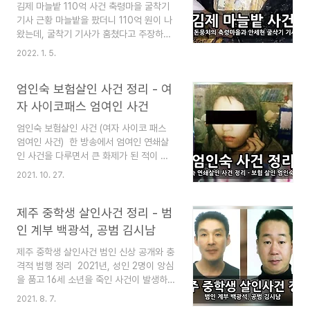
니다. 이 블로그는 "심심할 때 잡지처럼 읽
김제 마늘밭 110억 사건 축령마을 굴착기
는 지식"이라는 목적으로 운영됩니다. 즐겨
기사 근황 마늘밭을 팠더니 110억 원이 나
찾기(북마크) 해 놓으면 심심할 때 좋습니
왔는데, 굴착기 기사가 훔쳤다고 주장하는
다. 추 천 글 오스템임플란트 횡령 사건과
사건이 있었습니다. 이것은 2011년 김제
2022. 1. 5.
범인 - 1800억 원 오스템 횡령사건 정리
축령마을의 마늘밭 사건입니다. 그런데 알
오스템임플란트 횡령 사건과 범인 - 1800
고 보니, 이것이 도박 사이트의 불법 자금
엄인숙 보험살인 사건 정리 - 여
억 원 오스템 횡령사건 정리 오스템 직원과
이었다는데... 이 밭에 묻혀 있던 돈을 신고
금..
한 사람은 굴착기 기사 안세현... 그래서 사
자 사이코패스 엄여인 사건
람들은 대박 보상금이겠지 하고 생각했습
엄인숙 보험살인 사건 (여자 사이코 패스
니다. 그러나 그렇지도 못했다는데... 김제
엄여인 사건) ​ 한 방송에서 엄여인 연쇄살
마늘밭 사건 정리를 통해, 원인과 과정, 그
인 사건을 다루면서 큰 화제가 된 적이 있
후의 굴착기 기사 근황까지 다시 알아봅니
었습니다. 더구나 사이코패스 만점을 받았
다. 이 블로그는 "심심할 때 잡지처럼 읽는
2021. 10. 27.
다는 엄인숙의 얼굴이 탤런트 박진희를 닮
지식"이라는 목적으로 운영됩니다. 즐겨찾
았다는 소문까지 퍼졌습니다. (그러나 당시
기(북마크) 해 놓으면 심심할 때 좋습니다.
에는 사이코패스 테스트가 없었다고 하므
제주 중학생 살인사건 정리 - 범
추 천 글 18세기 영국의 극한직업 성냥 제
로 신빙성은 낮음) 이 글은 보험 연쇄 살인
조공 - 자본주의의 문제 18세기 ..
인 계부 백광석, 공범 김시남
범행을 저지른 엄인숙 사건을 정리하고 있
제주 중학생 살인사건 범인 신상 공개와 충
습니다. 그녀의 행적을 살펴보면 정말로 중
격적 범행 정리 ​ ​2021년, 성인 2명이 앙심
증 사이코패스처럼 끔찍합니다. 이 블로그
을 품고 16세 소년을 죽인 사건이 발생하
는 "심심할 때 잡지처럼 읽는 지식"이라는
여 국민들을 충격에 빠트렸습니다. 이 글은
목적으로 운영됩니다. 즐겨찾기(북마크) 해
2021. 8. 7.
제주 중학생 살인사건을 정리하며, 범인의
놓으면 심심할 때 좋습니다. 추 천 글 굴림