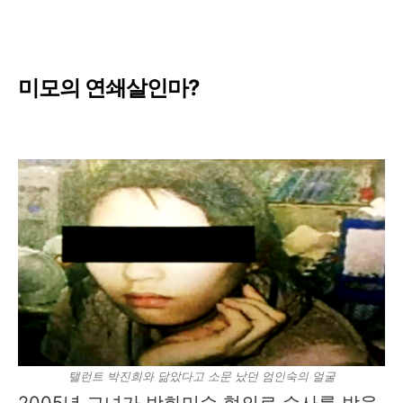
미모의 연쇄살인마?
탤런트 박진희와 닮았다고 소문 났던 엄인숙의 얼굴
2005년 그녀가 방화미수 혐의로 수사를 받을