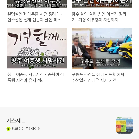
유령살인마 이두홍 사건 정리 1 -
암수 살인 실제 범인 이문기 정리
암수살인 실제 인물과 살인 리스
2 - 가명 이두홍의 자살까지
트까지
청주 여중생 사망사건 - 중학생 성
구룡포 스캔들 정리 - 포항 가짜
폭행 사건과 유서 정리
수산업자 김태우 사기 사건
키스세븐
영화
분야 크리에이터