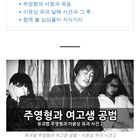
• 주영형의 사형과 죽음
• 이윤상 유괴 살해 사건과 그 후
• 함께 볼 심심풀이 지식거리
유괴범 주영형과 여고생 공범 - 이윤상 유괴 사건 2​