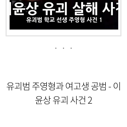
유괴범 주영형과 여고생 공범 - 이
윤상 유괴 사건 2​