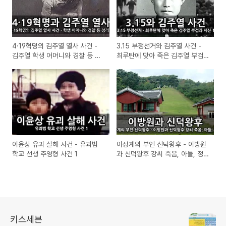
4·19혁명의 김주열 열사 사건 -
3.15 부정선거와 김주열 사건 -
김주열 학생 어머니와 경찰 등 정
최루탄에 맞아 죽은 김주열 부검
리 2
과 시신 1
이윤상 유괴 살해 사건 - 유괴범
이성계의 부인 신덕왕후 - 이방원
학교 선생 주영형 사건 1
과 신덕왕후 강씨 죽음, 아들, 정
릉
키스세븐