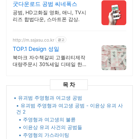
굿다운로드 공범 씨네폭스
공범, HD고화질 영화, 애니, TV시
리즈 합법다운, 스마트폰 감상.
http://m.ssjasu.co.kr
광고
TOP.1 Design 성일
북마크 자수책갈피 고퀄리티제작
대량주문시 30%세일 디테일 한땀
한땀 고퀄리티 작업
• 유괴범 주영형과 여고생 공범
• 유괴범 주영형과 여고생 공범 - 이윤상 유괴 사
건 2​
• 주영형과 여고생의 불륜​
• 이윤상 유괴 사건의 공범들
• 주영형의 가스라이팅