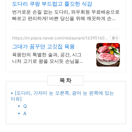
도다리 쿠팡 부드럽고 쫄깃한 식감
번거로운 손질 없는 도다리, 와우회원 무료배송으로
빠르고 편리하게! 바쁜 당신을 위해 깨끗하게 손질
된 생선, 오늘주문 내일도착 로켓배송.
https://m.place.naver.com/restaurant/163951608
광고
3
그대가 꿈꾸던 고깃집 육몽
육몽만의 특별한 술과, 공간, 시그
니처 고기로 왕을 모시듯 손님을
대접합니다
• [도다리, 가자미 눈 오른쪽, 광어 눈 왼쪽에 있는
이유]
• Q
• A