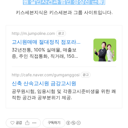
원 살인사건과 범인 정상진 근황]
키스세븐지식은 키스세븐과 그룹 사이트입니다.
http://m.jumpoline.com
광고
고시원매매 절대정직 점포라인
빠른 직거래 & 안전중개거래
32년전통, 100% 실매물, 매출보
증, 주인 직접통화, 직거래, 150명
에이전트
http://cafe.naver.com/gumganggosi
광고
신축 산속고시원 금강고시원
공무원시험, 임용시험 및 각종고시준비생을 위한 쾌
적한 공간과 공부분위기 제공.
공감
구독하기