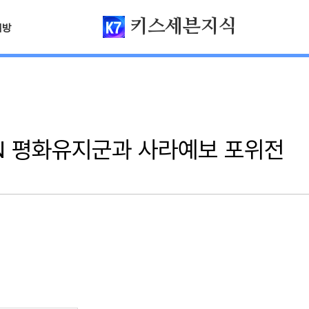
키스세븐지식
님방
N 평화유지군과 사라예보 포위전