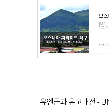
[보스니
라고 하
실은 세
kiss7.
유엔군과 유고내전 - 