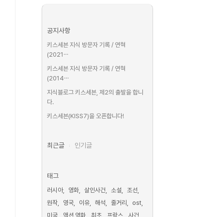
공지사항
키스세븐 지식 방문자 기록 / 연혁
(2021⋯
키스세븐 지식 방문자 기록 / 연혁
(2014⋯
지식블로그 키스세븐, 제2의 출발을 합니
다.
키스세븐(KISS7)을 오픈합니다!
최근글
인기글
태그
러시아
영화
살인사건
소설
조선
원작
영국
이유
해석
줄거리
ost
미국
액션 영화
최초
프랑스
사건