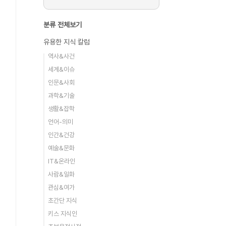
분류 전체보기
유용한 지식 칼럼
역사&사건
세계&이슈
인문&사회
과학&기술
생활&잡학
언어-의미
인간&건강
예술&문화
IT&온라인
사람&일화
관심&여가
초간단 지식
키스 지식인