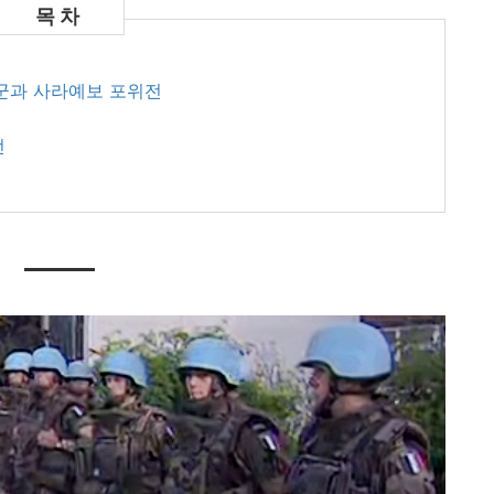
지군과 사라예보 포위전
전