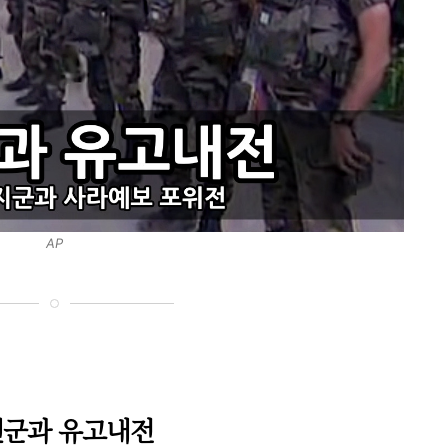
AP
군과 유고내전