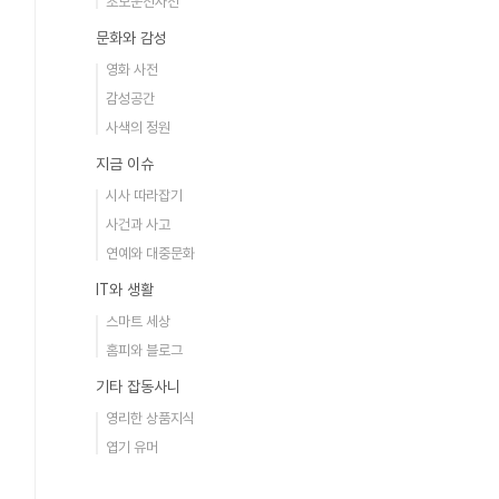
초보운전사전
문화와 감성
영화 사전
감성공간
사색의 정원
지금 이슈
시사 따라잡기
사건과 사고
연예와 대중문화
IT와 생활
스마트 세상
홈피와 블로그
기타 잡동사니
영리한 상품지식
엽기 유머