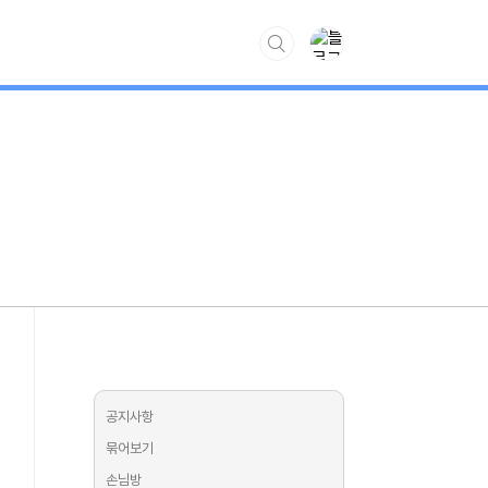
www.kiss7.kr
공지사항
묶어보기
손님방