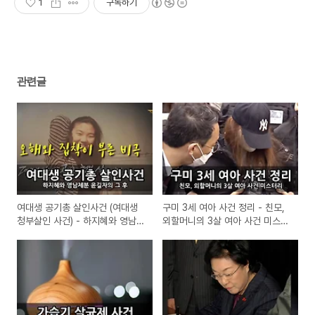
1
구독하기
관련글
여대생 공기총 살인사건 (여대생
구미 3세 여아 사건 정리 - 친모,
청부살인 사건) - 하지혜와 영남제
외할머니의 3살 여아 사건 미스터
분 윤길자
리