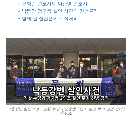
• 문재인 변호사와 박준영 변호사
• 낙동강 엄궁동 살인 사건의 진범은?
• 함께 볼 심심풀이 지식거리
낙동강변 살인사건 - 경찰 누명과 엄궁동 2인조 살인 무죄 진범 정리 /
ⓒ KBS