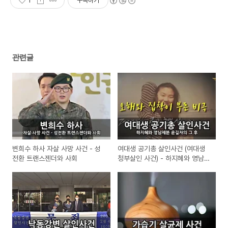
1
구독하기
관련글
변희수 하사 자살 사망 사건 - 성
여대생 공기총 살인사건 (여대생
전환 트랜스젠더와 사회
청부살인 사건) - 하지혜와 영남제
분 윤길자