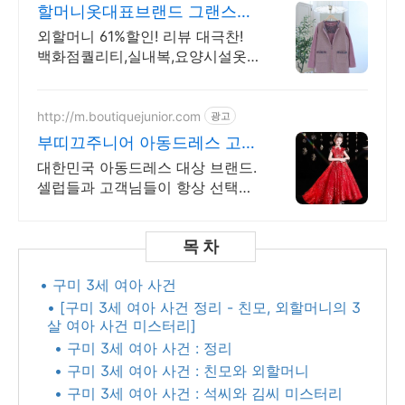
할머니옷대표브랜드 그랜스타
일
외할머니 61%할인! 리뷰 대극찬!
백화점퀄리티,실내복,요양시설옷,
빠른배송
http://m.boutiquejunior.com
광고
부띠끄주니어 아동드레스 고객
만족 대상업체
대한민국 아동드레스 대상 브랜드.
셀럽들과 고객님들이 항상 선택하
는 최상급쇼핑몰. 최고의 아동드레
스 쇼핑몰.
• 구미 3세 여아 사건
• [구미 3세 여아 사건 정리 - 친모, 외할머니의 3
살 여아 사건 미스터리]
• 구미 3세 여아 사건 : 정리
• 구미 3세 여아 사건 : 친모와 외할머니
• 구미 3세 여아 사건 : 석씨와 김씨 미스터리