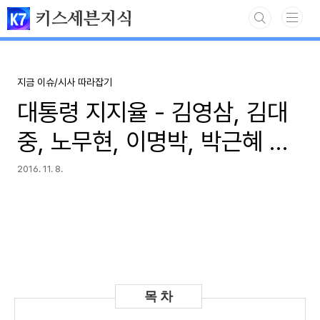
본문 바로가기
키스세븐지식
지금 이슈/시사 따라잡기
대통령 지지율 - 김영삼, 김대
중, 노무현, 이명박, 박근혜 국
정지지율(최고/최저)
2016. 11. 8.