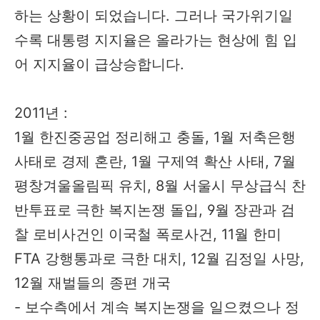
하는 상황이 되었습니다. 그러나 국가위기일
수록 대통령 지지율은 올라가는 현상에 힘 입
어 지지율이 급상승합니다.
2011년 :
1월 한진중공업 정리해고 충돌, 1월 저축은행
사태로 경제 혼란, 1월 구제역 확산 사태, 7월
평창겨울올림픽 유치, 8월 서울시 무상급식 찬
반투표로 극한 복지논쟁 돌입, 9월 장관과 검
찰 로비사건인 이국철 폭로사건, 11월 한미
FTA 강행통과로 극한 대치, 12월 김정일 사망,
12월 재벌들의 종편 개국
- 보수측에서 계속 복지논쟁을 일으켰으나 정