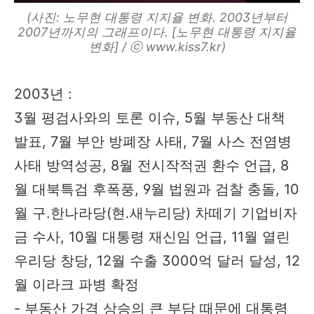
(사진: 노무현 대통령 지지율 변화. 2003년부터
2007년까지의 그래프이다. [노무현 대통령 지지율
변화] / ⓒ www.kiss7.kr)
2003년 :
3월 평검사와의 토론 이슈, 5월 부동산 대책
발표, 7월 부안 방폐장 사태, 7월 사스 전염병
사태 방역성공, 8월 전시작적권 환수 언급, 8
월 대북특검 후폭풍, 9월 법원과 검찰 충돌, 10
월 구.한나라당(현.새누리당) 차떼기 기업비자
금 수사, 10월 대통령 재신임 언급, 11월 열린
우리당 창당, 12월 수출 3000억 달러 달성, 12
월 이라크 파병 확정
- 부동산 가격 상승의 큰 부담 때문에 대통령