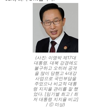
(사진: 이명박 제17대
대통령. 대북 강경에도
불구하고 오히려 공격
을 많이 당했고 4대강
사업으로 국민부담을
주었으나 비교적 대통
령 지지율 관리를 잘 했
었다. [임기별 최고 / 최
저 대통령 지지율 비교]
/ ⓒ 미상)