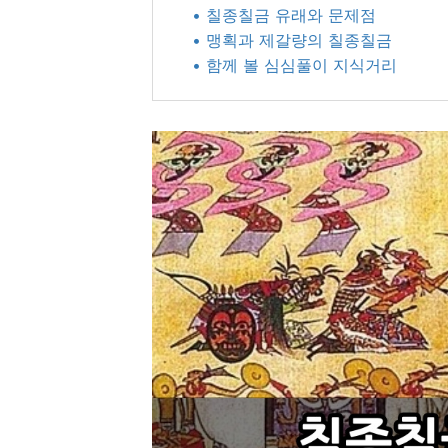
• 칠종칠금 유래와 문제점
• 맹획과 제갈량의 칠종칠금
• 함께 볼 심심풀이 지식거리