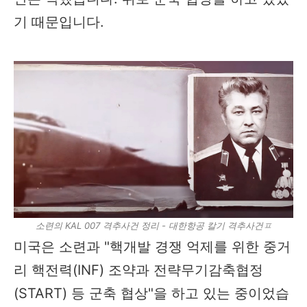
기 때문입니다.
소련의 KAL 007 격추사건 정리 - 대한항공 칼기 격추사건ㅍ
미국은 소련과 "핵개발 경쟁 억제를 위한 중거
리 핵전력(INF) 조약과 전략무기감축협정
(START) 등 군축 협상"을 하고 있는 중이었습