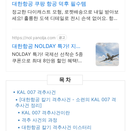
대한항공 쿠팡 항공 덕후 필수템
정교한 다이캐스트 모형, 로켓배송으로 내일 받아보
세요! 훌륭한 도색 디테일로 전시 손색 없어요. 항공
사원증 목걸이도!
https://nol.yanolja.com
광고
대한항공 NOLDAY 특가! 지금
인기 해외노선 특가
NOLDAY 특가! 국제선 선착순 5종
쿠폰으로 최대 8만원 할인 혜택!
대한항공
• KAL 007 격추사건​
• [대한항공 칼기 격추사건 - 소련의 KAL 007 격
추사건 정리]
• KAL 007 격추사건이란
• 격추 사건의 과정
• 대한항공 칼기 격추사건 미스터리