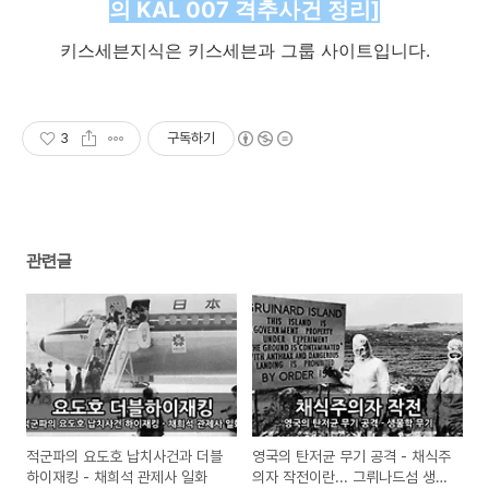
의 KAL 007 격추사건 정리]
키스세븐지식은 키스세븐과 그룹 사이트입니다.
3
구독하기
관련글
적군파의 요도호 납치사건과 더블
영국의 탄저균 무기 공격 - 채식주
하이재킹 - 채희석 관제사 일화
의자 작전이란... 그뤼나드섬 생물