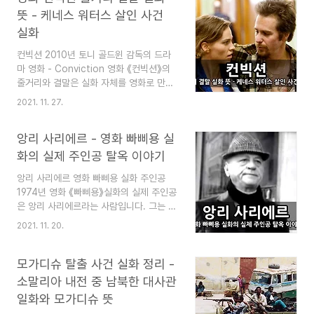
아버지의 ..
주연으로 만들었습니다. 누적 관객수는 19
뜻 - 케네스 워터스 살인 사건
만 명이었습니다. (이 글은 영화 어린 의뢰
실화
인, 줄거리, 결말, 실화, 정보의 스포일러가
있습니다) 아래 추천글 링크에서 어린 의뢰
컨빅션 2010년 토니 골드윈 감독의 드라
인의 실화를 읽을 수 있습니다. 이 블로그
마 영화 - Conviction 영화 《컨빅션》의
는 "심심할 때 잡지처럼 읽는 지식"이라는
줄거리와 결말은 실화 자체를 영화로 만든
목적으로 운영됩니다. 즐겨찾기(북마크) 해
것입니다. 컨빅션의 뜻은 신념, 유죄라는
2021. 11. 27.
놓으면 심심할 때 좋습니다. 추 천 글 칠곡
이중의 의미를 가지고 있습니다. 실화는
계모 아동학대 사망사건 - 영화 어린 의뢰
1983년 미국에서 일어난 케네스 워터스
앙리 사리에르 - 영화 빠삐용 실
인 실화 칠곡 계모 아동..
살인 사건과 그 변호인 베티 앤 워터스의
이야기입니다. 이런 실화 영화 중에는 7번
화의 실제 주인공 탈옥 이야기
방의 선물도 있습니다. 줄거리는 아래에 링
앙리 사리에르 영화 빠삐용 실화 주인공
크로 연결해 주었으니 읽어보길 바랍니다.
1974년 영화 《빠삐용》실화의 실제 주인공
힐러리 스웽크, 샘 록웰, 미니 드라이버, 피
은 앙리 사리에르라는 사람입니다. 그는 어
터 갤러거 주연으로 만들었습니다. (이 글
떤 사람인지, 그의 탈옥 인생은 어떠했는지
은 영화 컨빅션, 줄거리, 결말, 실화, 뜻 정
2021. 11. 20.
를 소개합니다. 이 글을 통해서 영화 빠삐
보의 스포일러가 있습니다) 이 블로그는
용의 결말과 실화를 비교해 봐도 재미있을
"심심할 때 잡지처럼 읽는 지식"이라는 목
것입니다. 참고로, 영화 빠삐용의 줄거리에
모가디슈 탈출 사건 실화 정리 -
적으로 운영됩니다. 즐겨찾기(북마크) 해
대한 링크도 아래에 답니다. 이어서 읽어보
놓으면 심심할 때 좋습니다. 추 천 글 ..
소말리아 내전 중 남북한 대사관
기를 권하겠습니다. 이 블로그는 "심심할
일화와 모가디슈 뜻
때 잡지처럼 읽는 지식"이라는 목적으로 운