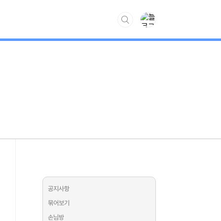
www.kiss7.kr
공지사항
묶어보기
손님방