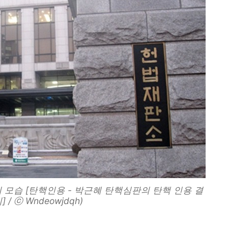
 모습 [탄핵인용 - 박근혜 탄핵심판의 탄핵 인용 결
 / ⓒ Wndeowjdqh)