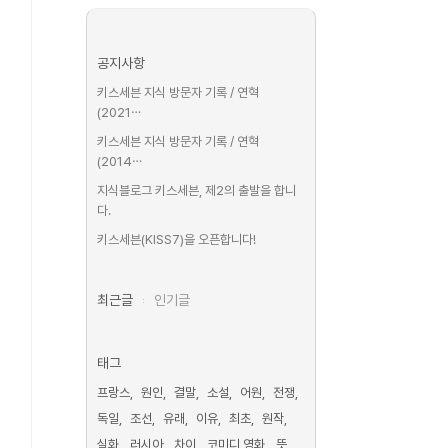
공지사항
키스세븐 지식 방문자 기록 / 연혁
(2021⋯
키스세븐 지식 방문자 기록 / 연혁
(2014⋯
지식블로그 키스세븐, 제2의 출발을 합니
다.
키스세븐(KISS7)을 오픈합니다!
최근글
인기글
태그
프랑스
원인
결말
소설
어원
전쟁
독일
조선
유래
이유
최초
원작
실화
러시아
차이
코미디 영화
뜻