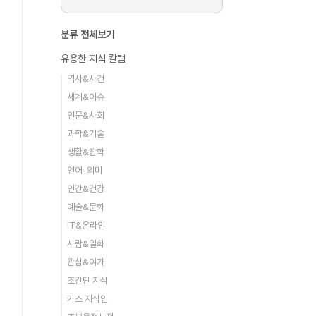
분류 전체보기
유용한 지식 칼럼
역사&사건
세계&이슈
인문&사회
과학&기술
생활&잡학
언어-의미
인간&건강
예술&문화
IT&온라인
사람&일화
관심&여가
초간단 지식
키스 지식인