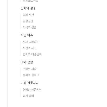
초보운전사전
문화와 감성
영화 사전
감성공간
사색의 정원
지금 이슈
시사 따라잡기
사건과 사고
연예와 대중문화
IT와 생활
스마트 세상
홈피와 블로그
기타 잡동사니
영리한 상품지식
엽기 유머