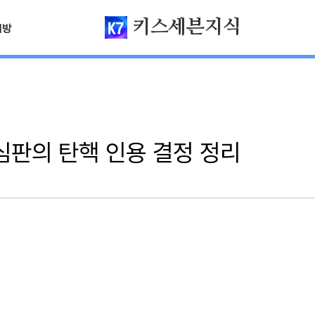
키스세븐지식
님방
심판의 탄핵 인용 결정 정리