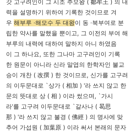
갓 고구려인이 그 시조 추모왕 ( 鄒牟王 ) 의 내
력을 설명하기 위하여 기록한 것이므로 겨
우
해부루 ·해모수 두 대왕
이 동 ·북부여로 분
립한 약사를 말했을 뿐이고, 그 이전의 부여 해
부루의 내력에 대하여 말하지 아니 하였음
이 그 하나요, 또한 그나마 고구려인이 기록
한 원문이 아니라 신라 말엽의 한학자인 불교
승이 개찬 ( 改撰 ) 한 것이므로, 신가를 고구려
의 이두문대로 `상가 ( 相加 ) '라 쓰지 않고 한
문의 뜻대로 상 ( 相 ) 이라 썼으며, `가시
라'를 고구려 이두문대로 `갈사나 ( 曷思
那 ) '라 쓰지 않고 불경 ( 佛經 ) 의 명사에 맞
추어 가섭원 ( 加葉原 ) 이라 써서 본래의 문자