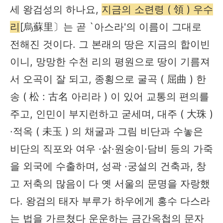
세 왕검성의 하나요,
지금의 소련령 ( 領 ) 우수
리
[烏蘇里〕는 곧 `아스라'의 이름이 그대로
전해진 것이다. 그 본래의 땅은 지금의 합이빈
이니, 망망한 수천 리의 평원으로 땅이 기름져
서 오곡이 잘 되고, 종횡으로 굴곡 ( 屈曲 ) 한
송 ( 松 : 古名 아리라 ) 이 있어 교통의 편의를
주고, 인민이 부지런하고 굳세며, 대주 ( 大珠 )
·적옥 ( 未玉 ) 의 채굴과 그림 비단과 수놓은
비단의 직포와 여우 ·삵·원숭이·담비 등의 가죽
을 외국에 수출하며, 성곽 ·궁설의 건축과, 창
고 저축의 많음이 다 옛 서울의 문명을 자랑했
다. 왕검의 태자 부루가 하우에게 홍수 다스라
는 법을 가르쳤다 운운하는 금간옥첩의 문자