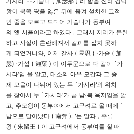
가시라' --기슬나 ( 加瑟那 ) 라 함을 신라 경덕
왕이 북쪽 땅을 잃은 뒤에 옮겨 설치한 고적
인 줄을 모르고 드디어 기슬나가 동부여
의 옛 서울이라고 하였다 . 그래서 지리가 문란
하고 사실이 흔란해져서 갈피를 잡지 못하
게 되었거니와, 이제 갈사 ( 曷思 ) ·가슬 ( 加
瑟) ·가섭 ( 迦葉 ) 이 이두문으로 다 같이 `가
시라'임 을 알고, 대소의 아우 모갑과 그 종
제 모을이 나뉘어 있는 두 `가시라'의 위치
를 찾아서 두 `가시라'가 곧 남·북 옥저임을 알
고, 추모왕이 동부여에서 고구려로 올 때에 `
남으로 달아났다 ( 南奔 ). '는 말과 , 주류
왕 ( 朱留王 ) 이 고구려에서 동부여를 칠 때