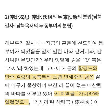
2) 南北曷思·南北 沃沮의 두 東扶餘의 분립(남북
갈사·남북옥저의 두 동부여의 분립)
해부루가 갈사나 --지금의 훈춘에 천도하여 동
부여가 되었음을 앞서 말한 바와 같거니와, 갈
사나란 무엇인가? 우리 옛말에 숲을 `갓' 혹은
`가시'라 하였는데, 고대에 지금의
함경도와
만주 길림의 동북부와 소련 연해주의 남쪽
끝
에 나무가 울창하여 수천 리 끝이 없는 대삼림
의 바다를 이루고 있어
이 지역을 `가시라'라
일컬었으니
, `가시라'란 삼림국 ( 森林國 ) 이