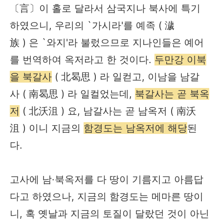
〔言〕이 홀로 달라서 삼국지나 북사에 특기
하였으니, 우리의 `가시라'를 예족 ( 濊
族 ) 은 `와지'라 불렀으므로 지나인들은 예어
를 번역하여 옥저라고 한 것이다.
두만강 이북
을 북갈사
( 北曷思 ) 라 일컫고, 이남을 남갈
사 ( 南曷思 ) 라 일컬었는데,
북갈사는 곧 북옥
저
( 北沃沮 ) 요, 남갈사는 곧 남옥저 ( 南沃
沮 ) 이니 지금의
함경도는 남옥저에 해당
된
다.
고사에 남·북옥저를 다 땅이 기름지고 아름답
다고 하였으나, 지금의 함경도는 메마른 땅이
니, 혹 옛날과 지금의 토질이 달랐던 것이 아닌