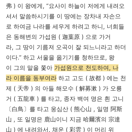
弗 ) 이 왕에게, “요사이 하늘이 저에게 내려오
셔서 말씀하시기를 이 땅에는 장차내 자손으
로 하여금 나라를 세우게 하려고 하니, 너희들
은 동해변의 가섭원 ( 迦葉原 ) 으로 가거
라, 그 땅이 기름져 오곡이 잘 되느니라고 하더
이다.” 하고 서울을 옮기기를 청하므로, 왕
이 그의 말을 쫓아
가섭원으로 천도하여, 나
라 이름을 동부여라
하고 고도 ( 故都 ) 에는 천
제 ( 天帝 ) 의 아들 해모수 ( 解募漱 ) 가 오룡
거 ( 五龍車 ) 를 타고, 종자 백여 명은 흰 고니
〔白鳥〕를 타고 웅심산 ( 熊心山 , 일명 阿斯
山 , 또 일명은 鹿山이니 지금 哈爾濱의 宗達
山 ) 에 내려와서, 채운 ( 彩雲 ) 이 머리 위