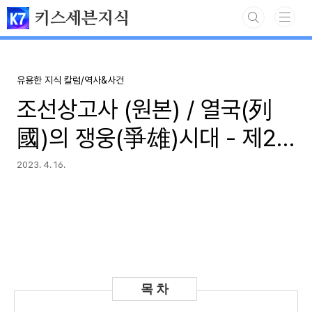
본문 바로가기
키스세븐지식
유용한 지식 칼럼/역사&사건
조선상고사 (원본) / 열국(列
國)의 쟁웅(爭雄)시대 - 제2
장 - 1 "동부여(東扶餘)의 분
2023. 4. 16.
립(分立)"