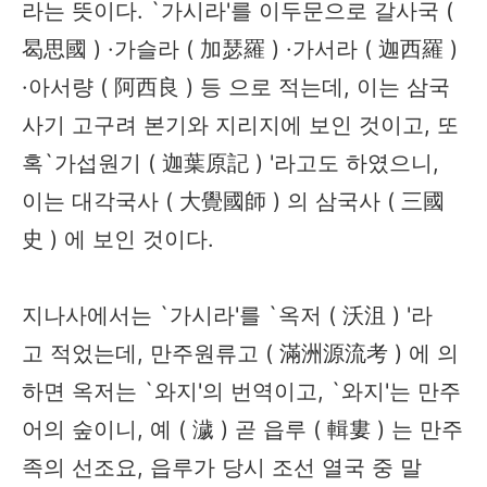
라는 뜻이다. `가시라'를 이두문으로 갈사국 (
曷思國 ) ·가슬라 ( 加瑟羅 ) ·가서라 ( 迦西羅 )
·아서량 ( 阿西良 ) 등 으로 적는데, 이는 삼국
사기 고구려 본기와 지리지에 보인 것이고, 또
혹`가섭원기 ( 迦葉原記 ) '라고도 하였으니,
이는 대각국사 ( 大覺國師 ) 의 삼국사 ( 三國
史 ) 에 보인 것이다.
지나사에서는 `가시라'를 `옥저 ( 沃沮 ) '라
고 적었는데, 만주원류고 ( 滿洲源流考 ) 에 의
하면 옥저는 `와지'의 번역이고, `와지'는 만주
어의 숲이니, 예 ( 濊 ) 곧 읍루 ( 輯婁 ) 는 만주
족의 선조요, 읍루가 당시 조선 열국 중 말