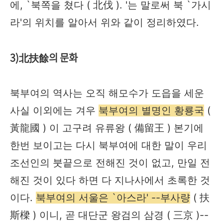
에, `북쪽을 쳤다 ( 北伐 ). '는 말로써 북 `가시
라'의 위치를 알아서 위와 같이 정리하였다.
3)北扶餘의 문화
북부여의 역사는 오직 해모수가 도읍을 세운
사실 이외에는 겨우
북부여의 별명인 황룡국
(
黃龍國 ) 이 고구려 유류왕 ( 備留王 ) 본기에
한번 보이고는 다시 북부여에 대한 말이 우리
조선인의 붓끝으로 전해진 것이 없고, 만일 전
해진 것이 있다 하면 다 지나사에서 초록한 것
이다.
북부여의 서울은 `아스라' --부사량
( 扶
斯樑 ) 이니, 곧 대단군 왕검의 삼경 ( 三京 )--