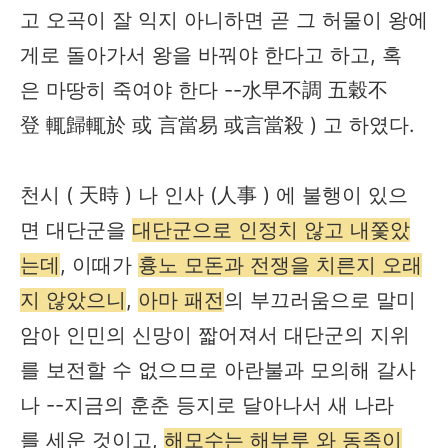
고 오곡이 잘 익지 아니하면 곧 그 허물이 왕에
게로 돌아가서 왕을 바꿔야 한다고 하고, 혹
은 마땅히 죽여야 한다 --水早不調 五穀不
登 輒歸輒於 或 言當易 或言當殺 ) 고 하였다.
천시 ( 天時 ) 나 인사 (人事 ) 에 불행이 있으
면 대단군을
대단군으로 인정치 않고 내쫓았
는데
, 이때가
흉노 모돈과 전쟁을 치른지 오래
지 않았으니
,
아마 패전
의 부끄러움으로 말미
암아 인민의 신망이 짧어져서 대단군의 지위
를 보전할 수 없으므로 아란불과 모의해 갈사
나 --지금의 훈춘 등지로 달아나서 새 나라
를 세운 것이고,
해모수는 해부루 와 동족이