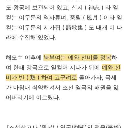
도 왕궁에 보관되어 있고, 신지 ( 神志 ) 라 일
컫는 이두문의 역사류며, 풍월 ( 風月 ) 이라 일
컫는 이두문의 시가집 ( 詩歌集 ) 도 대개 이 나
라에 수집해 있었다.
해모수 이후에
북부여는 예와 선비를 정복
하
여 한때 강국으로 일컬어 지다가 뒤에
예와 선
비가 반 ( 叛 ) 하여 고구려로
돌아가자, 국세
가 마침내 쇠약해져서 조선 열국의 패권을 잃
어버리기에 이르렸다.
[조선상고사 (원본) / 열국(列國)의 쟁웅(爭雄)