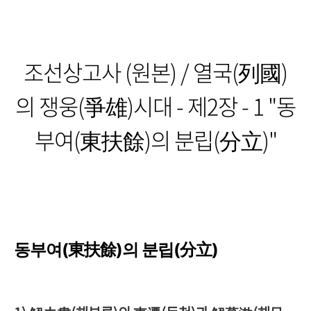
조선상고사 (원본) / 열국(列國)
의 쟁웅(爭雄)시대 - 제2장 - 1 "동
부여(東扶餘)의 분립(分立)"
동부여(東扶餘)의 분립(分立)