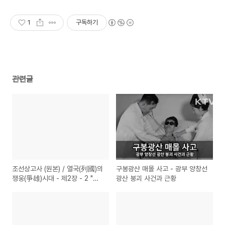
1
구독하기
관련글
조선상고사 (원본) / 열국(列國)의
구봉광산 매몰 사고 - 광부 양창선
쟁웅(爭雄)시대 - 제2장 - 2 "고
광산 붕괴 사건과 근황
구려의 발흥(勃興)"