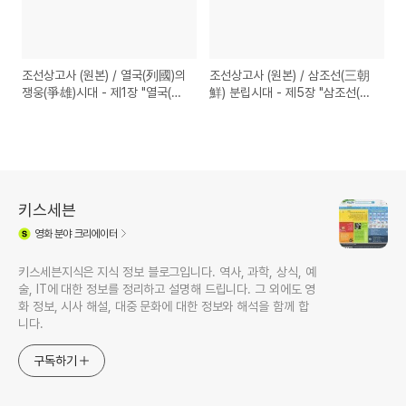
조선상고사 (원본) / 열국(列國)의
조선상고사 (원본) / 삼조선(三朝
쟁웅(爭雄)시대 - 제1장 "열국(列
鮮) 분립시대 - 제5장 "삼조선(三
國) 총론(總論)"
朝鮮) 붕괴의 원인과 결과"
키스세븐
영화
분야 크리에이터
키스세븐지식은 지식 정보 블로그입니다. 역사, 과학, 상식, 예
술, IT에 대한 정보를 정리하고 설명해 드립니다. 그 외에도 영
화 정보, 시사 해설, 대중 문화에 대한 정보와 해석을 함께 합
니다.
구독하기