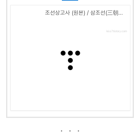
조선상고사 (원본) / 삼조선(三朝鮮) 분립시대 - 제4장 "삼조선(三朝鮮) 분립 후의 '말朝鮮'"
kiss7.tistory.com