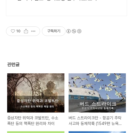
10
구독하기
관련글
중성자탄 위력과 코발트탄, 수소
버드 스트라이크란 - 항공기 추락
폭탄 등의 핵폭탄 원리와 차이
사고와 동체착륙 (1549편 뉴욕발
허드슨강 사고 등)