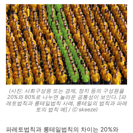
(사진: 사회구성원 또는 경제, 정치 등의 구성원을
20%와 80%로 나누면 놀라운 공통성이 보인다. [파
레토법칙과 롱테일법칙 사례, 롱테일의 법칙과 파레
토의 법칙 예] / ⓒ skeeze)
파레토법칙과 롱테일법칙의 차이는 20%와