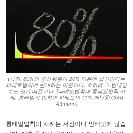
(사진: 80%의 중하위층이 20% 덕분에 살아간다는
파레토법칙에 반대하는 이론이다. 오히려 그 반대일
수도 있기 때문이다. [파레토법칙과 롱테일법칙 사
례, 롱테일의 법칙과 파레토의 법칙 예] /ⓒ Gerd
Altmann)
롱테일법칙의 사례는 서점이나 인터넷에 많습