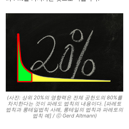
(사진: 상위 20%의 영향력은 전체 공헌도의 80%를
차지한다는 것이 파레도 법칙의 내용이다. [파레토
법칙과 롱테일법칙 사례, 롱테일의 법칙과 파레토의
법칙 예] / ⓒ Gerd Altmann)