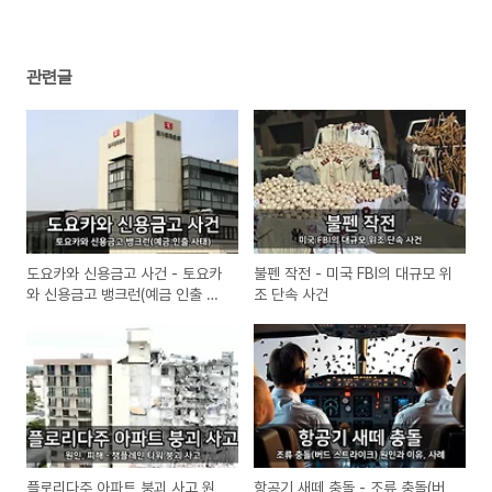
관련글
도요카와 신용금고 사건 - 토요카
불펜 작전 - 미국 FBI의 대규모 위
와 신용금고 뱅크런(예금 인출 사
조 단속 사건
태)
플로리다주 아파트 붕괴 사고 원
항공기 새떼 충돌 - 조류 충돌(버