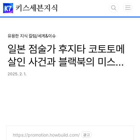
본문 바로가기
키스세븐지식
유용한 지식 칼럼/세계&이슈
일본 점술가 후지타 코토토메
살인 사건과 블랙북의 미스터
리 의혹
2025. 2. 1.
https://promotion.howbuild.com/
광고