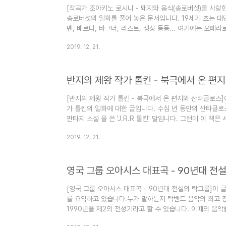
[작곡가 조아키노 로시니 - 돼지와 음식(송로버섯)을 사랑
송로버섯의 일화를 풀어 놓은 문서입니다. 19세기 초는 
벤, 베르디, 바그너, 리스트, 생상 등등... 여기에는 오페
있습니다. 그런데 로시니는 매우 특이했습니다. 젊은 나이
2019. 12. 21.
키우기 위해서였다는 소문이 돌았습니다. 그러나 거기에는 또
려는 것은 로시니가 음식을 사랑했기 때문이라는 것입니다.
송로버섯에 대한 일화를 찾아봅니다. 이 블로그는 "심심할
반지의 제왕 작가 톨킨 - 북극에서 온 편
운영됩니다. 즐겨찾기(북마..
[반지의 제왕 작가 톨킨 - 북극에서 온 편지와 산타클로스]
가 톨킨의 일화에 대한 글입니다. 수십 년 동안의 산타클로
판타지 소설 을 쓴 'J.R.R 톨킨' 말입니다. 그런데 이 책
글입니다. 북극에서 온 편지의 산타클로스는 톨킨 자신이지
2019. 12. 21.
을까요? 여기에는 연말연시에 어울릴만한 따뜻한 사연이 들
이 책은 사실 어른들이 읽어볼 만한 판타지이기도 합니다. 
식"이라는 목적으로 운영됩니다. 즐겨찾기(북마크) 해 놓으면
영국 그룹 오아시스 대표곡 - 90년대 전
로스 유래와..
[영국 그룹 오아시스 대표곡 - 90년대 전설의 락그룹]이
를 요약하고 있습니다.​누가 말하든지 락밴드 음악의 최고 전
1990년을 제2의 전성기라고 할 수 있습니다. 이때의 음악
보급되기 시작했으며, 지금도 영화, 애니메이션 등에서 배