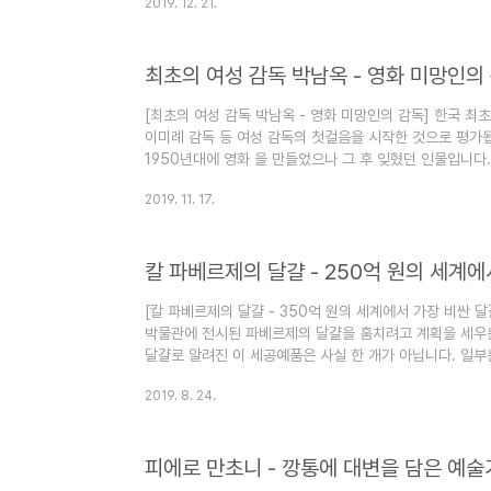
2019. 12. 21.
다 익숙한 음악들이 많습니다. 1990년대 락그룹 중 축구
해 보려고 합니다. 영국 그룹 오아시스 대표곡을 통해 90
로그는 "심심할 때 잡지처럼 읽는 지식"이라는 목적으로 운
최초의 여성 감독 박남옥 - 영화 미망인의
심할 때 좋습니다. [엮..
[최초의 여성 감독 박남옥 - 영화 미망인의 감독] 한국 최
이미례 감독 등 여성 감독의 첫걸음을 시작한 것으로 평가됩
1950년대에 영화 을 만들었으나 그 후 잊혔던 인물입니다
직접 밥을 해 먹이기도 했다는 일화를 남긴 영화 미망인의
2019. 11. 17.
그녀의 이야기는 여자라고 차별을 받으면서도 꿋꿋하게 꿈
이 블로그는 "심심할 때 잡지처럼 읽는 지식"이라는 목적으
면 심심할 때 좋습니다. [글의 순서] 1. 투포환 선수의 영화 
칼 파베르제의 달걀 - 250억 원의 세계에
옥 감독을 다시..
[칼 파베르제의 달걀 - 350억 원의 세계에서 가장 비싼 
박물관에 전시된 파베르제의 달걀을 훔치려고 계획을 세우는
달걀로 알려진 이 세공예품은 사실 한 개가 아닙니다. 일부
아다니기도 했습니다. 실제로 미국에서 이 세공예품을 사고 
2019. 8. 24.
니다. 칼 파베르제의 세계적인 공예품에 대한 사연을 알아봅
읽는 지식"이라는 목적으로 운영됩니다. 즐겨찾기(북마크) 해
인도 타지마할 뜻과 무굴제국 샤 자한 - 세계 7대 불가사의 
피에로 만초니 - 깡통에 대변을 담은 예술
의 한 고철업자가 벼..