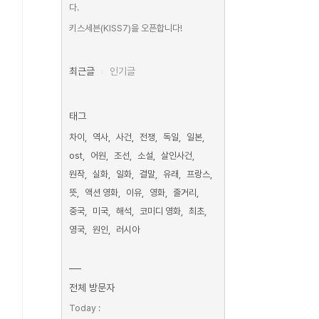
다.
키스세븐(KISS7)을 오픈합니다!
최근글
인기글
태그
차이
역사
사건
전쟁
독일
일본
ost
어원
조선
소설
살인사건
원작
실화
일화
결말
유래
프랑스
뜻
액션 영화
이유
영화
줄거리
중국
미국
해석
코미디 영화
최초
영국
원인
러시아
전체 방문자
Today :