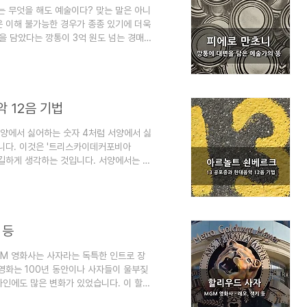
는 무엇을 해도 예술이다? 맞는 말은 아니
은 이해 불가능한 경우가 종종 있기에 더욱
을 담았다는 깡통이 3억 원도 넘는 경매
길래 그럴까요? 피에로 만초니라는 인물에
살아있는 느낌을 그리는 추상화가 피에로 만
 금 18k 30g과 교환되었습니다. 말 그
 이 깡통은 3천만 원이 넘는 금액으로 경
 12음 기법
 동양에서 싫어하는 숫자 4처럼 서양에서 싫
습니다. 이것은 '트리스카이데커포비아
를 불길하게 생각하는 것입니다. 서양에서는 빌
2A나 12B 같은 것을 대신 쓰기도 합니다.
니다. 쇤베르크의 12음 기법은 현대음악
 일화로 유명해졌습니다. 쇤베르크의 13
] 아포페니아와 변상증, 인간의 착각과 환
 등
MGM 영화사는 사자라는 독특한 인트로 장
영화는 100년 동안이나 사자들이 울부짖
자인에도 많은 변화가 있었습니다. 이 할리
영화팬들에게 하나의 상징처럼 되기도 했습