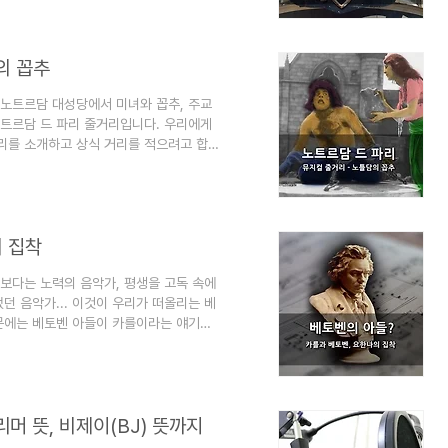
의 비참한 인생 할리우드 사자 - 레오, 잭
 성공작이 적음에도 불구하고 브랜드 가치가
오, 잭키 등의 영향력도 꽤 컸을 것으로
의 꼽추
의 노트르담 대성당에서 미녀와 꼽추, 주교
노트르담 드 파리 줄거리입니다. 우리에게
거리를 소개하고 상식 거리를 적으려고 합니
지만 오페라풍의 음악과 멋진 발레를 접
 오라토리오, 오페레타, 칸타타의 차이 비교
"인류의 역사가 성당 건물에 새겨져 있
 해설자입니다. 거리에는 집시들이 모여
의 집착
기보다는 노력의 음악가, 평생을 고독 속에
던 음악가... 이것이 우리가 떠올리는 베
문에는 베토벤 아들이 카를이라는 얘기도
고 가버린 베토벤의 이야기를 적습니다.
 18세기​베토벤 아들이라는 소문​우리는
음악의 성인"이라는 의미입니다. 그만큼 클
벤은 어린 시절부터 불행했고 사랑을 할 때
리머 뜻, 비제이(BJ) 뜻까지