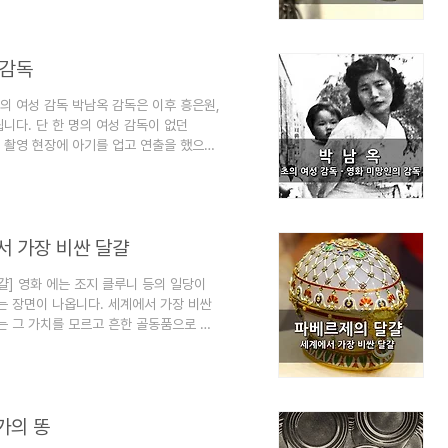
 영웅 호날두와 메시의 오아시스 이야기를
년대 전설의 락그룹을 이해해 봅시다. 이 블
영됩니다. 즐겨찾기(북마크) 해 놓으면 심
 감독
초의 여성 감독 박남옥 감독은 이후 흥은원,
니다. 단 한 명의 여성 감독이 없던
. 촬영 현장에 아기를 업고 연출을 했으며
 박남옥 감독에 대한 기록을 정리했습니다.
을 키웠던 영화계의 역사이기도 합니다.
로 운영됩니다. 즐겨찾기(북마크) 해 놓으
2. 아기를 업고 찍은 영화 미망인 3. 박남
서 가장 비싼 달걀
달걀] 영화 에는 조지 클루니 등의 일당이
 장면이 나옵니다. 세계에서 가장 비싼
는 그 가치를 모르고 흔한 골동품으로 돌
2천 배가 넘는 대박을 친 사건도 있었습
니다. 이 블로그는 "심심할 때 잡지처럼
 놓으면 심심할 때 좋습니다. [엮인 글]
​세계에서 가장 비싼 달걀 2014년 미국
가의 똥