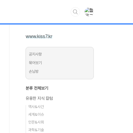
www.kiss7.kr
공지사항
묶어보기
손님방
분류 전체보기
유용한 지식 칼럼
역사&사건
세계&이슈
인문&사회
과학&기술