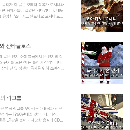
한 음악가]이 글은 오페라 작곡가 로시니와
대단한 음악가들이 살았던 시대입니다. 베토
라로 유명한 '조아키노 안토니오 로시니'도
에 은퇴를 해버렸는데, 그 이유가 돼지를
 다른 이유가 있었으니... 돼지를 키우
 먼저 로시니의 성격을 살펴보고, 돼지와
 때 잡지처럼 읽는 지식"이라는 목적으로
지와 산타클로스
​이 글은 편지 소설 북극에서 온 편지의 작
스 편지를 모은 책 는 톨킨이 작가입니다.
은 세상의 단 몇 명뿐인 독자를 위해 쓰여진
만 그것을 숨기고 글을 썼습니다. 왜 그랬
어 있습니다. 국내에도 소개된 적이 있는
이 블로그는 "심심할 때 잡지처럼 읽는 지
 심심할 때 좋습니다. [엮인 글] 산타클
설의 락그룹
 글은 영국 락그룹 오아시스 대표곡과 정보
성기는 1960년대일 것입니다. 대신,
들은 LP판을 벗어나 깨끗한 음질의 CD로
경음악으로 자주 사용되기 때문에 생각보