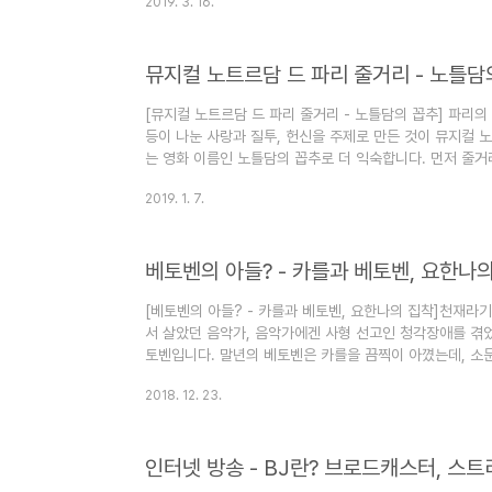
2019. 3. 16.
니다. [엮인 글] 영화 오즈의 마법사, 도로시 - 주디 갈란드
키 등 할리우드 영화사 'MGM'은 다른 영화사에 비해 큰
높았습니다. 그 이유에는 로고로 사용되는 할리우드 사자 레
뮤지컬 노트르담 드 파리 줄거리 - 노틀담
보입니다. 사실 M..
[뮤지컬 노트르담 드 파리 줄거리 - 노틀담의 꼽추] 파리
등이 나눈 사랑과 질투, 헌신을 주제로 만든 것이 뮤지컬 
는 영화 이름인 노틀담의 꼽추로 더 익숙합니다. 먼저 줄
다. 한국에서는 독일이나 미국만큼의 성공을 거두지는 못했
2019. 1. 7.
할 수 있어서 좋은 작품입니다. [엮인 글]오페라, 뮤지컬,
뮤지컬 노트르담 드 파리 줄거리 음유시인 '그랭구와르'가 
음"을 노래하며 시작됩니다. 그랭구와르는 뮤지컬 줄거리의
베토벤의 아들? - 카를과 베토벤, 요한나
있고 아름다운 '에스메랄다'가 춤..
[베토벤의 아들? - 카를과 베토벤, 요한나의 집착]​천재라
서 살았던 음악가, 음악가에겐 사형 선고인 청각장애를 겪었
토벤입니다. 말년의 베토벤은 카를을 끔찍이 아꼈는데, 소
있었습니다. 죽음을 앞두고 카를을 기다리다가 끝내 못 보
2018. 12. 23.
[엮인 글]하이든이 모차르트와 베토벤를 가르친 음악의 시대
흔히 '악성 베토벤'이라고 부릅니다. 樂聖(악성)의 뜻은 "
래식에서 그가 차지하는 비중은 매우 큽니다. 하지만 베토
인터넷 방송 - BJ란? 브로드캐스터, 스트
도, 작곡가로 활동할 때도 항..