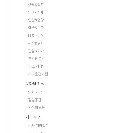
생활&잡학
언어-의미
인간&건강
예술&문화
IT&온라인
사람&일화
관심&여가
초간단 지식
키스 지식인
초보운전사전
문화와 감성
영화 사전
감성공간
사색의 정원
지금 이슈
시사 따라잡기