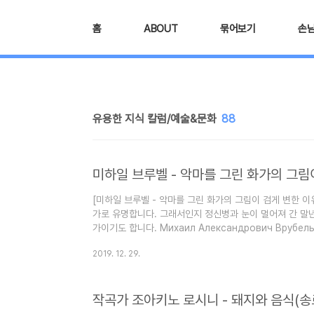
본문 바로가기
홈
ABOUT
묶어보기
손
유용한 지식 칼럼/예술&문화
88
미하일 브루벨 - 악마를 그린 화가의 그림
[미하일 브루벨 - 악마를 그린 화가의 그림이 검게 변한 이
가로 유명합니다. 그래서인지 정신병과 눈이 멀어져 간 말
가이기도 합니다. Михаил Александрович Вруб
들은 별로 남지 않고, 그나마도 검게 변하는 특징이 있습니
2019. 12. 29.
이유를 알아보려고 합니다. 러시아 아르누보의 창시자이며 
화가의 이야기입니다. 이 블로그는 "심심할 때 잡지처럼 읽
겨찾기(북마크) 해 놓으면 심심할 때 좋습니다. [엮인 글
작곡가 조아키노 로시니 - 돼지와 음식(
림을 보는 법 ​악..