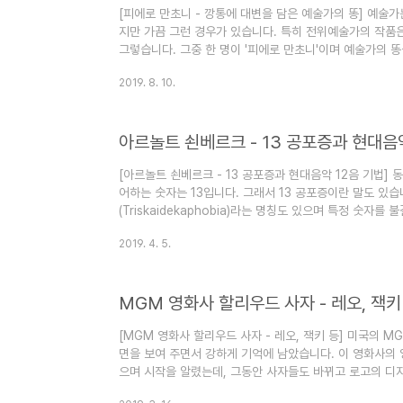
[피에로 만초니 - 깡통에 대변을 담은 예술가의 똥] 예술가
지만 가끔 그런 경우가 있습니다. 특히 전위예술가의 작품
그렇습니다. 그중 한 명이 '피에로 만초니'이며 예술가의 똥
기록을 세웠다면 더욱 놀랄 것입니다. 도대체 어떤 작품이
2019. 8. 10.
대해서도 추적해 봅니다. [엮인 글] 빌리 바우마이스터, 
초니의 예술가의 똥 1961년, 대변을 담은 깡통이 금시장에서
대로 똥값이 금값이었던 것입니다. 그리고 약 40여 년 후,
아르놀트 쇤베르크 - 13 공포증과 현대음악
매에서 낙찰되었..
[아르놀트 쇤베르크 - 13 공포증과 현대음악 12음 기법]
어하는 숫자는 13입니다. 그래서 13 공포증이란 말도 있
(Triskaidekaphobia)라는 명칭도 있으며 특정 숫자
딩에 13층을 적지 않거나 비행기 좌석에 13을 쓰지 않고 1
2019. 4. 5.
특히 음악가 아르놀트 쇤베르크는 13을 너무나도 싫어했습
에 매우 큰 영향을 끼쳤는데, 그래서인지 그의 성격도 음악
공포증 일화와 함께 어떤 음악가인지 알아봅시다. [엮인 글
MGM 영화사 할리우드 사자 - 레오, 잭키
상, 그리고..
[MGM 영화사 할리우드 사자 - 레오, 잭키 등] 미국의 
면을 보여 주면서 강하게 기억에 남았습니다. 이 영화사의 
으며 시작을 알렸는데, 그동안 사자들도 바뀌고 로고의 디
우드 사자들 중 레오, 잭키 등은 수십 년 이상 등장하며 