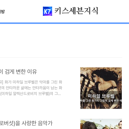
키스세븐지식
님방
이 검게 변한 이유
유]​ 화가 미하일 브루벨은 악마를 그린 화
년의 안타까운 삶에는 안타까움이 남는 화
ель(미하일 알렉산드로비치 브루벨)의 그림
다. 이 글에서는 악마의 그림이 검게 변한
창작의 집착 때문에 힘든 삶을 살았던 한
는 지식"이라는 목적으로 운영됩니다. 즐
] 추상화의 아버지 칸딘스키와 현대추상화그
송로버섯)을 사랑한 음악가