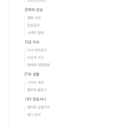
초보운전사전
문화와 감성
영화 사전
감성공간
사색의 정원
지금 이슈
시사 따라잡기
사건과 사고
연예와 대중문화
IT와 생활
스마트 세상
홈피와 블로그
기타 잡동사니
영리한 상품지식
엽기 유머