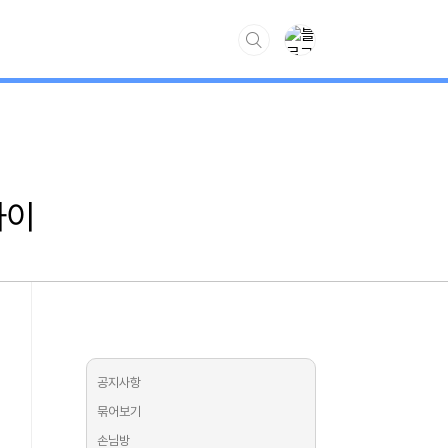
www.kiss7.kr
차이
공지사항
묶어보기
손님방