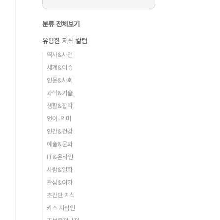
분류 전체보기
유용한 지식 칼럼
역사&사건
세계&이슈
인문&사회
과학&기술
생활&잡학
언어-의미
인간&건강
예술&문화
IT&온라인
사람&일화
관심&여가
초간단 지식
키스 지식인