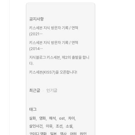
공지사항
키스세븐 지식 방문자 기록 / 연혁
(2021⋯
키스세븐 지식 방문자 기록 / 연혁
(2014⋯
지식블로그 키스세븐, 제2의 출발을 합니
다.
키스세븐(KISS7)을 오픈합니다!
최근글
인기글
태그
실화
영화
해석
ost
차이
살인사건
이유
조선
소설
코미디 영화
일본
역사
어원
원인