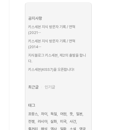
공지사항
키스세븐 지식 방문자 기록 / 연혁
(2021⋯
키스세븐 지식 방문자 기록 / 연혁
(2014⋯
지식블로그 키스세븐, 제2의 출발을 합니
다.
키스세븐(KISS7)을 오픈합니다!
최근글
인기글
태그
프랑스
차이
독일
어원
뜻
일본
전쟁
러시아
실화
미국
사건
줄거리
해석
역사
일화
소설
영국