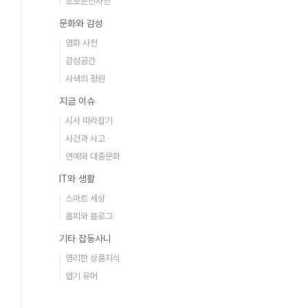
초보운전사전
문화와 감성
영화 사전
감성공간
사색의 정원
지금 이슈
시사 따라잡기
사건과 사고
연예와 대중문화
IT와 생활
스마트 세상
홈피와 블로그
기타 잡동사니
영리한 상품지식
엽기 유머