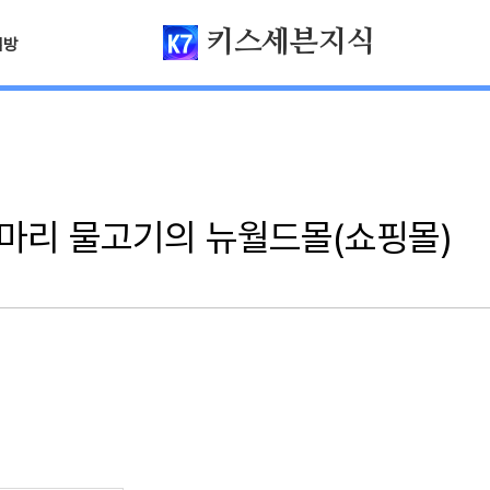
키스세븐지식
님방
천마리 물고기의 뉴월드몰(쇼핑몰)