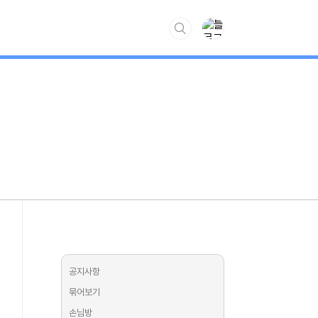
www.kiss7.kr
공지사항
묶어보기
손님방